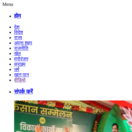
Menu
होम
देश
विदेश
राज्य
अपना शहर
राजनीति
खेल
मनोरंजन
क्राइम
धर्म
खान पान
वीडियो
संपर्क करें