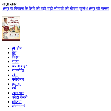
ताज़ा ख़बर
ये की बड़ी-बड़ी सौगातों की घोषणा कुलैथ क्षेत्र की जनता ने मुख्यमंत्री डॉ. यादव
होम
देश
विदेश
राज्य
अपना शहर
राजनीति
खेल
मनोरंजन
क्राइम
धर्म
खान पान
फोटो गैलरी
वीडियो
संपर्क करें