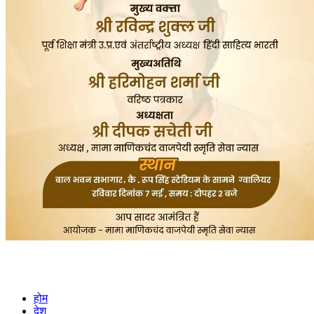
होम
देश