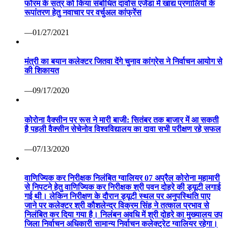
फोरम के सत्र को किया संबोधित दावोस एजेंडा में खाद्य प्रणालियों के
रूपांतरण हेतु नवाचार पर वर्चुअल कांफ्रेंस
—01/27/2021
मंत्री का बयान कलेक्टर जितवा देंगे चुनाव कांग्रेस ने निर्वाचन आयोग से
की शिकायत
—09/17/2020
कोरोना वैक्सीन पर रूस ने मारी बाजी: सितंबर तक बाजार में आ सकती
है पहली वैक्सीन सेचेनोव विश्वविद्यालय का दावा सभी परीक्षण रहे सफल
—07/13/2020
वाणिज्यिक कर निरीक्षक निलंबित ग्वालियर 07 अप्रैल कोरोना महामारी
से निपटने हेतु वाणिज्यिक कर निरीक्षक श्री पवन दोहरे की ड्यूटी लगाई
गई थी। लेकिन निरीक्षण के दौरान ड्यूटी स्थल पर अनुपस्थिति पाए
जाने पर कलेक्टर श्री कौशलेन्द्र विक्रम सिंह ने तत्काल प्रभाव से
निलंबित कर दिया गया है। निलंबन अवधि में श्री दोहरे का मुख्यालय उप
जिला निर्वाचन अधिकारी सामान्य निर्वाचन कलेक्ट्रेट ग्वालियर रहेगा।