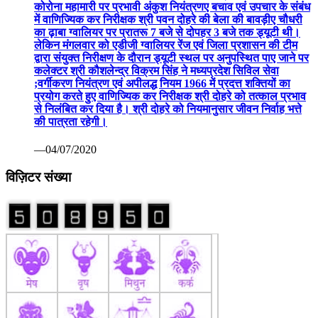
कोरोना महामारी पर प्रभावी अंकुश नियंत्रणए बचाव एवं उपचार के संबंध
में वाणिज्यिक कर निरीक्षक श्री पवन दोहरे की बेला की बावड़ीए चौधरी
का ढ़ाबा ग्वालियर पर प्रातरू 7 बजे से दोपहर 3 बजे तक ड्यूटी थी।
लेकिन मंगलवार को एडीजी ग्वालियर रेंज एवं जिला प्रशासन की टीम
द्वारा संयुक्त निरीक्षण के दौरान ड्यूटी स्थल पर अनुपस्थित पाए जाने पर
कलेक्टर श्री कौशलेन्द्र विक्रम सिंह ने मध्यप्रदेश सिविल सेवा
;वर्गीकरण नियंत्रण एवं अपीलद्ध नियम 1966 में प्रदत्त शक्तियों का
प्रयोग करते हुए वाणिज्यिक कर निरीक्षक श्री दोहरे को तत्काल प्रभाव
से निलंबित कर दिया है। श्री दोहरे को नियमानुसार जीवन निर्वाह भत्ते
की पात्रता रहेगी।
—04/07/2020
विज़िटर संख्या