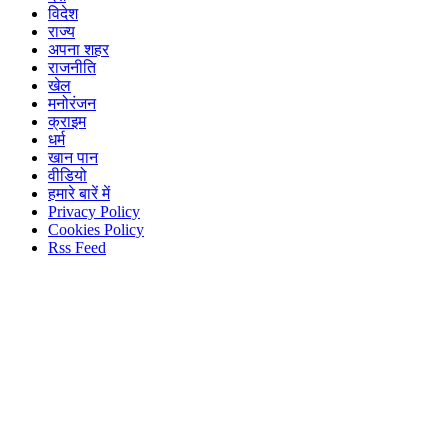
विदेश
राज्य
अपना शहर
राजनीति
खेल
मनोरंजन
क्राइम
धर्म
खान पान
वीडियो
हमारे बारें में
Privacy Policy
Cookies Policy
Rss Feed