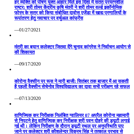
हर व्यक्ति को पोषण युक्त आहार मिले इस दिशा में सतत प्रयत्नशील
राष्ट्र: श्री तोमर केंद्रीय कृषि मंत्री ने श्री तोमर वर्ल्ड इकॉनोमिक
फोरम के सत्र को किया संबोधित दावोस एजेंडा में खाद्य प्रणालियों के
रूपांतरण हेतु नवाचार पर वर्चुअल कांफ्रेंस
—01/27/2021
मंत्री का बयान कलेक्टर जितवा देंगे चुनाव कांग्रेस ने निर्वाचन आयोग से
की शिकायत
—09/17/2020
कोरोना वैक्सीन पर रूस ने मारी बाजी: सितंबर तक बाजार में आ सकती
है पहली वैक्सीन सेचेनोव विश्वविद्यालय का दावा सभी परीक्षण रहे सफल
—07/13/2020
वाणिज्यिक कर निरीक्षक निलंबित ग्वालियर 07 अप्रैल कोरोना महामारी
से निपटने हेतु वाणिज्यिक कर निरीक्षक श्री पवन दोहरे की ड्यूटी लगाई
गई थी। लेकिन निरीक्षण के दौरान ड्यूटी स्थल पर अनुपस्थिति पाए
जाने पर कलेक्टर श्री कौशलेन्द्र विक्रम सिंह ने तत्काल प्रभाव से