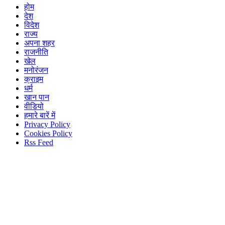
होम
देश
विदेश
राज्य
अपना शहर
राजनीति
खेल
मनोरंजन
क्राइम
धर्म
खान पान
वीडियो
हमारे बारें में
Privacy Policy
Cookies Policy
Rss Feed