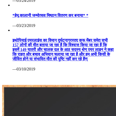
—03/24/2019
*हेमू कालानी जन्मोत्सव मिष्ठान वितरण कर बनाया* *
—03/23/2019
इथोपियाई एयरलाइंस का विमान दुर्घटनाग्रस्तए क्रू मेंबर समेत सभी
157 लोगों की मौत बताया जा रहा है कि विश्वास किया जा रहा है कि
इसमें 149 यात्री और चालक दल के आठ सदस्य थेण् एयर लाइन ने कहा
कि राहत और बचाव अभियान चलाया जा रहा है और हम अभी किसी के
जीवित होने या संभावित मौत की पुष्टि नहीं कर रहे हैण्
—03/10/2019