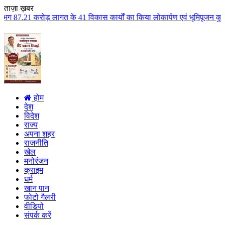
ताज़ा ख़बर
त के 41 विकास कार्यों का किया लोकार्पण एवं भूमिपूजन कुलैथ क्षेत्र के विकास क
होम
देश
विदेश
राज्य
अपना शहर
राजनीति
खेल
मनोरंजन
क्राइम
धर्म
खान पान
फोटो गैलरी
वीडियो
संपर्क करें