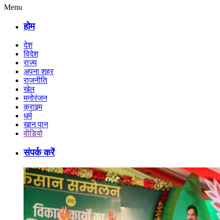
Menu
होम
देश
विदेश
राज्य
अपना शहर
राजनीति
खेल
मनोरंजन
क्राइम
धर्म
खान पान
वीडियो
संपर्क करें