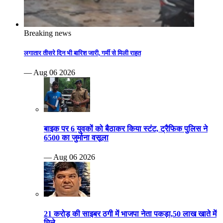
Breaking news
लगातार तीसरे दिन भी बारिश जारी, गर्मी से मिली राहत
— Aug 06 2026
बाइक पर 6 युवकों को बैठाकर किया स्टंट, ट्रैफिक पुलिस ने
6500 का जुर्माना वसूला
— Aug 06 2026
21 करोड़ की साइबर ठगी में भाजपा नेता पकड़ा,50 लाख खाते में
मिले