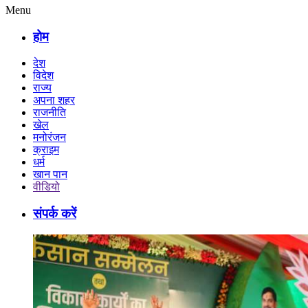
Menu
होम
देश
विदेश
राज्य
अपना शहर
राजनीति
खेल
मनोरंजन
क्राइम
धर्म
खान पान
वीडियो
संपर्क करें