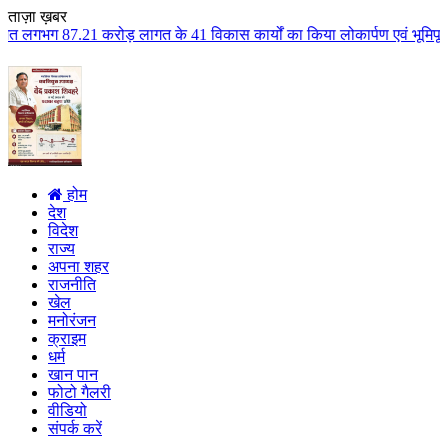
ताज़ा ख़बर
 लागत के 41 विकास कार्यों का किया लोकार्पण एवं भूमिपूजन कुलैथ क्षेत्र के विक
होम
देश
विदेश
राज्य
अपना शहर
राजनीति
खेल
मनोरंजन
क्राइम
धर्म
खान पान
फोटो गैलरी
वीडियो
संपर्क करें