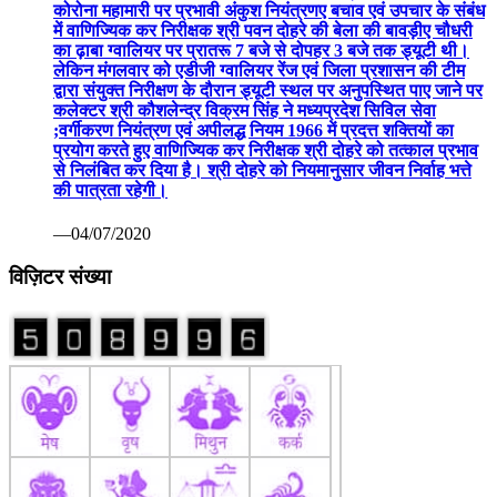
कोरोना महामारी पर प्रभावी अंकुश नियंत्रणए बचाव एवं उपचार के संबंध
में वाणिज्यिक कर निरीक्षक श्री पवन दोहरे की बेला की बावड़ीए चौधरी
का ढ़ाबा ग्वालियर पर प्रातरू 7 बजे से दोपहर 3 बजे तक ड्यूटी थी।
लेकिन मंगलवार को एडीजी ग्वालियर रेंज एवं जिला प्रशासन की टीम
द्वारा संयुक्त निरीक्षण के दौरान ड्यूटी स्थल पर अनुपस्थित पाए जाने पर
कलेक्टर श्री कौशलेन्द्र विक्रम सिंह ने मध्यप्रदेश सिविल सेवा
;वर्गीकरण नियंत्रण एवं अपीलद्ध नियम 1966 में प्रदत्त शक्तियों का
प्रयोग करते हुए वाणिज्यिक कर निरीक्षक श्री दोहरे को तत्काल प्रभाव
से निलंबित कर दिया है। श्री दोहरे को नियमानुसार जीवन निर्वाह भत्ते
की पात्रता रहेगी।
—04/07/2020
विज़िटर संख्या