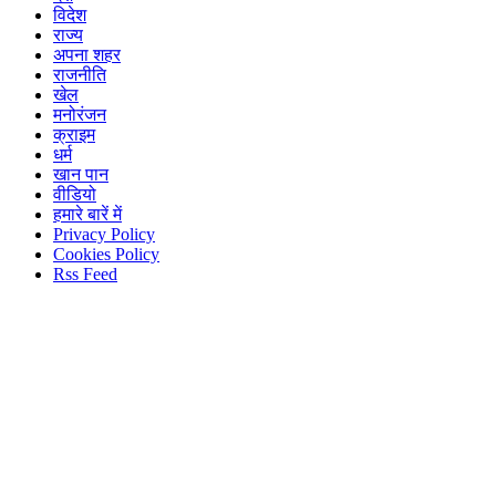
विदेश
राज्य
अपना शहर
राजनीति
खेल
मनोरंजन
क्राइम
धर्म
खान पान
वीडियो
हमारे बारें में
Privacy Policy
Cookies Policy
Rss Feed