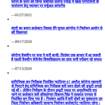
फोरम के सत्र को किया संबोधित दावोस एजेंडा में खाद्य प्रणालियों के
रूपांतरण हेतु नवाचार पर वर्चुअल कांफ्रेंस
—01/27/2021
मंत्री का बयान कलेक्टर जितवा देंगे चुनाव कांग्रेस ने निर्वाचन आयोग से
की शिकायत
—09/17/2020
कोरोना वैक्सीन पर रूस ने मारी बाजी: सितंबर तक बाजार में आ सकती
है पहली वैक्सीन सेचेनोव विश्वविद्यालय का दावा सभी परीक्षण रहे सफल
—07/13/2020
वाणिज्यिक कर निरीक्षक निलंबित ग्वालियर 07 अप्रैल कोरोना महामारी
से निपटने हेतु वाणिज्यिक कर निरीक्षक श्री पवन दोहरे की ड्यूटी लगाई
गई थी। लेकिन निरीक्षण के दौरान ड्यूटी स्थल पर अनुपस्थिति पाए
जाने पर कलेक्टर श्री कौशलेन्द्र विक्रम सिंह ने तत्काल प्रभाव से
निलंबित कर दिया गया है। निलंबन अवधि में श्री दोहरे का मुख्यालय उप
जिला निर्वाचन अधिकारी सामान्य निर्वाचन कलेक्ट्रेट ग्वालियर रहेगा।