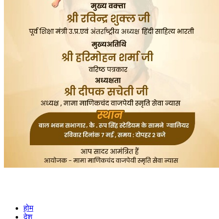
होम
देश