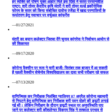
हर व्यक्ति को पोषण युक्त आहार मिले इस दिशा में सतत प्रयत्नशील
राष्ट्र: श्री तोमर केंद्रीय कृषि मंत्री ने श्री तोमर वर्ल्ड इकॉनोमिक
फोरम के सत्र को किया संबोधित दावोस एजेंडा में खाद्य प्रणालियों के
रूपांतरण हेतु नवाचार पर वर्चुअल कांफ्रेंस
—01/27/2021
मंत्री का बयान कलेक्टर जितवा देंगे चुनाव कांग्रेस ने निर्वाचन आयोग से
की शिकायत
—09/17/2020
कोरोना वैक्सीन पर रूस ने मारी बाजी: सितंबर तक बाजार में आ सकती
है पहली वैक्सीन सेचेनोव विश्वविद्यालय का दावा सभी परीक्षण रहे सफल
—07/13/2020
वाणिज्यिक कर निरीक्षक निलंबित ग्वालियर 07 अप्रैल कोरोना महामारी
से निपटने हेतु वाणिज्यिक कर निरीक्षक श्री पवन दोहरे की ड्यूटी लगाई
गई थी। लेकिन निरीक्षण के दौरान ड्यूटी स्थल पर अनुपस्थिति पाए
जाने पर कलेक्टर श्री कौशलेन्द्र विक्रम सिंह ने तत्काल प्रभाव से