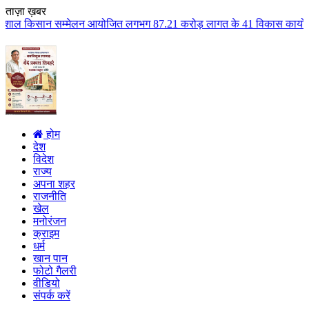
ताज़ा ख़बर
लन आयोजित लगभग 87.21 करोड़ लागत के 41 विकास कार्यों का किया लोकार्पण एवं भूम
होम
देश
विदेश
राज्य
अपना शहर
राजनीति
खेल
मनोरंजन
क्राइम
धर्म
खान पान
फोटो गैलरी
वीडियो
संपर्क करें