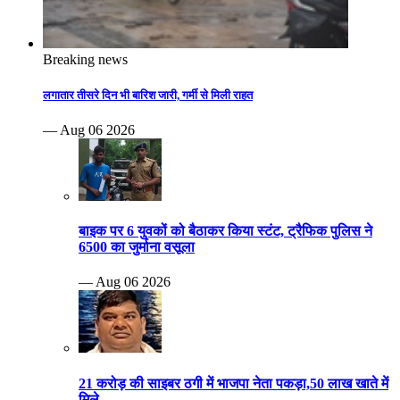
Breaking news
लगातार तीसरे दिन भी बारिश जारी, गर्मी से मिली राहत
— Aug 06 2026
बाइक पर 6 युवकों को बैठाकर किया स्टंट, ट्रैफिक पुलिस ने
6500 का जुर्माना वसूला
— Aug 06 2026
21 करोड़ की साइबर ठगी में भाजपा नेता पकड़ा,50 लाख खाते में
मिले