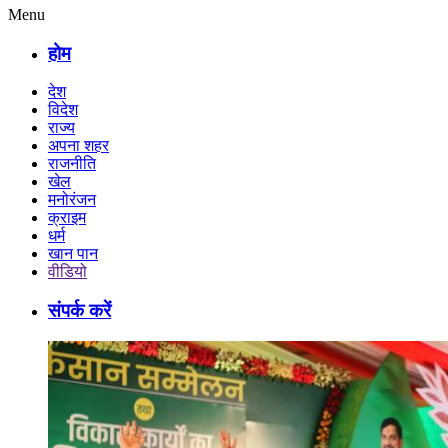
Menu
होम
देश
विदेश
राज्य
अपना शहर
राजनीति
खेल
मनोरंजन
क्राइम
धर्म
खान पान
वीडियो
संपर्क करें