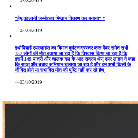
—03/24/2019
*हेमू कालानी जन्मोत्सव मिष्ठान वितरण कर बनाया* *
—03/23/2019
इथोपियाई एयरलाइंस का विमान दुर्घटनाग्रस्तए क्रू मेंबर समेत सभी
157 लोगों की मौत बताया जा रहा है कि विश्वास किया जा रहा है कि
इसमें 149 यात्री और चालक दल के आठ सदस्य थेण् एयर लाइन ने कहा
कि राहत और बचाव अभियान चलाया जा रहा है और हम अभी किसी के
जीवित होने या संभावित मौत की पुष्टि नहीं कर रहे हैण्
—03/10/2019