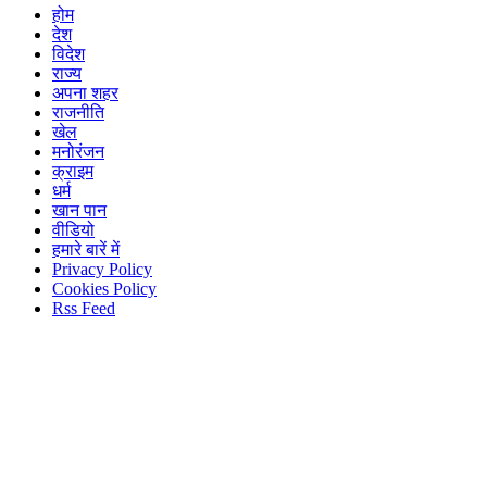
होम
देश
विदेश
राज्य
अपना शहर
राजनीति
खेल
मनोरंजन
क्राइम
धर्म
खान पान
वीडियो
हमारे बारें में
Privacy Policy
Cookies Policy
Rss Feed