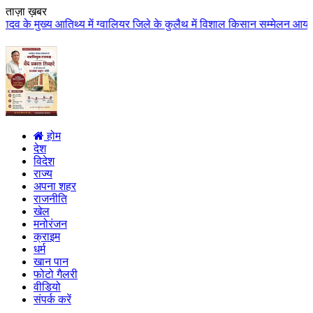
ताज़ा ख़बर
य में ग्वालियर जिले के कुलैथ में विशाल किसान सम्मेलन आयोजित लगभग 87.21 करोड़
होम
देश
विदेश
राज्य
अपना शहर
राजनीति
खेल
मनोरंजन
क्राइम
धर्म
खान पान
फोटो गैलरी
वीडियो
संपर्क करें