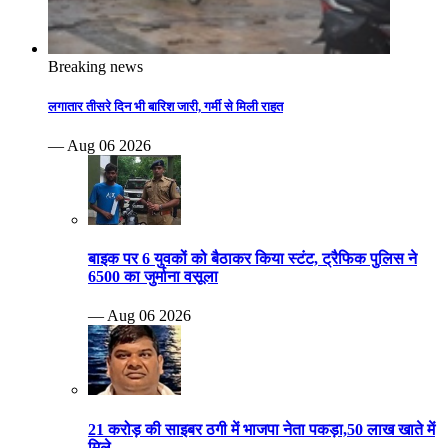
Breaking news
लगातार तीसरे दिन भी बारिश जारी, गर्मी से मिली राहत
— Aug 06 2026
बाइक पर 6 युवकों को बैठाकर किया स्टंट, ट्रैफिक पुलिस ने
6500 का जुर्माना वसूला
— Aug 06 2026
21 करोड़ की साइबर ठगी में भाजपा नेता पकड़ा,50 लाख खाते में
मिले