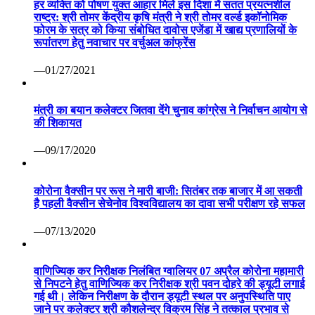
हर व्यक्ति को पोषण युक्त आहार मिले इस दिशा में सतत प्रयत्नशील
राष्ट्र: श्री तोमर केंद्रीय कृषि मंत्री ने श्री तोमर वर्ल्ड इकॉनोमिक
फोरम के सत्र को किया संबोधित दावोस एजेंडा में खाद्य प्रणालियों के
रूपांतरण हेतु नवाचार पर वर्चुअल कांफ्रेंस
—01/27/2021
मंत्री का बयान कलेक्टर जितवा देंगे चुनाव कांग्रेस ने निर्वाचन आयोग से
की शिकायत
—09/17/2020
कोरोना वैक्सीन पर रूस ने मारी बाजी: सितंबर तक बाजार में आ सकती
है पहली वैक्सीन सेचेनोव विश्वविद्यालय का दावा सभी परीक्षण रहे सफल
—07/13/2020
वाणिज्यिक कर निरीक्षक निलंबित ग्वालियर 07 अप्रैल कोरोना महामारी
से निपटने हेतु वाणिज्यिक कर निरीक्षक श्री पवन दोहरे की ड्यूटी लगाई
गई थी। लेकिन निरीक्षण के दौरान ड्यूटी स्थल पर अनुपस्थिति पाए
जाने पर कलेक्टर श्री कौशलेन्द्र विक्रम सिंह ने तत्काल प्रभाव से