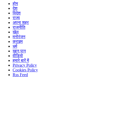
होम
देश
विदेश
राज्य
अपना शहर
राजनीति
खेल
मनोरंजन
क्राइम
धर्म
खान पान
वीडियो
हमारे बारें में
Privacy Policy
Cookies Policy
Rss Feed