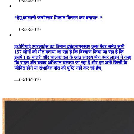
—03/24/2019
*हेमू कालानी जन्मोत्सव मिष्ठान वितरण कर बनाया* *
—03/23/2019
इथोपियाई एयरलाइंस का विमान दुर्घटनाग्रस्तए क्रू मेंबर समेत सभी
157 लोगों की मौत बताया जा रहा है कि विश्वास किया जा रहा है कि
इसमें 149 यात्री और चालक दल के आठ सदस्य थेण् एयर लाइन ने कहा
कि राहत और बचाव अभियान चलाया जा रहा है और हम अभी किसी के
जीवित होने या संभावित मौत की पुष्टि नहीं कर रहे हैण्
—03/10/2019