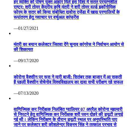
हर व्यक्ति को पोषण युक्त आहार मिले इस दिशा में सतत प्रयत्नशील
राष्ट्र: श्री तोमर केंद्रीय कृषि मंत्री ने श्री तोमर वर्ल्ड इकॉनोमिक
फोरम के सत्र को किया संबोधित दावोस एजेंडा में खाद्य प्रणालियों के
रूपांतरण हेतु नवाचार पर वर्चुअल कांफ्रेंस
—01/27/2021
मंत्री का बयान कलेक्टर जितवा देंगे चुनाव कांग्रेस ने निर्वाचन आयोग से
की शिकायत
—09/17/2020
कोरोना वैक्सीन पर रूस ने मारी बाजी: सितंबर तक बाजार में आ सकती
है पहली वैक्सीन सेचेनोव विश्वविद्यालय का दावा सभी परीक्षण रहे सफल
—07/13/2020
वाणिज्यिक कर निरीक्षक निलंबित ग्वालियर 07 अप्रैल कोरोना महामारी
से निपटने हेतु वाणिज्यिक कर निरीक्षक श्री पवन दोहरे की ड्यूटी लगाई
गई थी। लेकिन निरीक्षण के दौरान ड्यूटी स्थल पर अनुपस्थिति पाए
जाने पर कलेक्टर श्री कौशलेन्द्र विक्रम सिंह ने तत्काल प्रभाव से