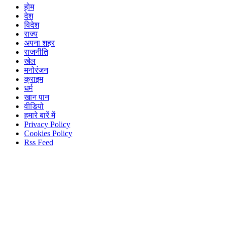
होम
देश
विदेश
राज्य
अपना शहर
राजनीति
खेल
मनोरंजन
क्राइम
धर्म
खान पान
वीडियो
हमारे बारें में
Privacy Policy
Cookies Policy
Rss Feed