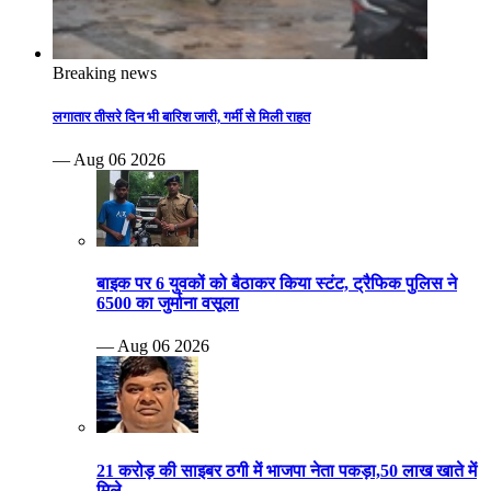
Breaking news
लगातार तीसरे दिन भी बारिश जारी, गर्मी से मिली राहत
— Aug 06 2026
बाइक पर 6 युवकों को बैठाकर किया स्टंट, ट्रैफिक पुलिस ने
6500 का जुर्माना वसूला
— Aug 06 2026
21 करोड़ की साइबर ठगी में भाजपा नेता पकड़ा,50 लाख खाते में
मिले