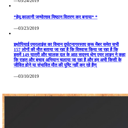
—03/24/2019
*हेमू कालानी जन्मोत्सव मिष्ठान वितरण कर बनाया* *
—03/23/2019
इथोपियाई एयरलाइंस का विमान दुर्घटनाग्रस्तए क्रू मेंबर समेत सभी
157 लोगों की मौत बताया जा रहा है कि विश्वास किया जा रहा है कि
इसमें 149 यात्री और चालक दल के आठ सदस्य थेण् एयर लाइन ने कहा
कि राहत और बचाव अभियान चलाया जा रहा है और हम अभी किसी के
जीवित होने या संभावित मौत की पुष्टि नहीं कर रहे हैण्
—03/10/2019