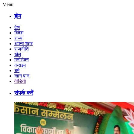
Menu
होम
देश
विदेश
राज्य
अपना शहर
राजनीति
खेल
मनोरंजन
क्राइम
धर्म
खान पान
वीडियो
संपर्क करें