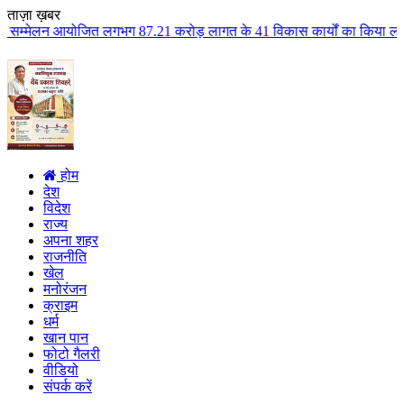
ताज़ा ख़बर
जित लगभग 87.21 करोड़ लागत के 41 विकास कार्यों का किया लोकार्पण एवं भूमिपूजन 
होम
देश
विदेश
राज्य
अपना शहर
राजनीति
खेल
मनोरंजन
क्राइम
धर्म
खान पान
फोटो गैलरी
वीडियो
संपर्क करें