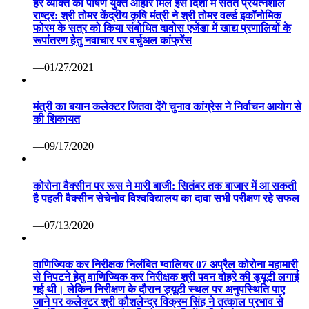
हर व्यक्ति को पोषण युक्त आहार मिले इस दिशा में सतत प्रयत्नशील
राष्ट्र: श्री तोमर केंद्रीय कृषि मंत्री ने श्री तोमर वर्ल्ड इकॉनोमिक
फोरम के सत्र को किया संबोधित दावोस एजेंडा में खाद्य प्रणालियों के
रूपांतरण हेतु नवाचार पर वर्चुअल कांफ्रेंस
—01/27/2021
मंत्री का बयान कलेक्टर जितवा देंगे चुनाव कांग्रेस ने निर्वाचन आयोग से
की शिकायत
—09/17/2020
कोरोना वैक्सीन पर रूस ने मारी बाजी: सितंबर तक बाजार में आ सकती
है पहली वैक्सीन सेचेनोव विश्वविद्यालय का दावा सभी परीक्षण रहे सफल
—07/13/2020
वाणिज्यिक कर निरीक्षक निलंबित ग्वालियर 07 अप्रैल कोरोना महामारी
से निपटने हेतु वाणिज्यिक कर निरीक्षक श्री पवन दोहरे की ड्यूटी लगाई
गई थी। लेकिन निरीक्षण के दौरान ड्यूटी स्थल पर अनुपस्थिति पाए
जाने पर कलेक्टर श्री कौशलेन्द्र विक्रम सिंह ने तत्काल प्रभाव से