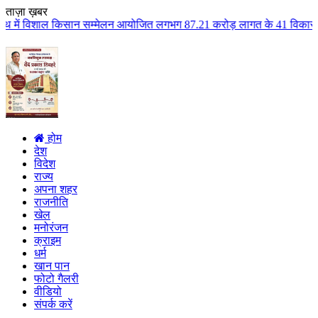
ताज़ा ख़बर
न सम्मेलन आयोजित लगभग 87.21 करोड़ लागत के 41 विकास कार्यों का किया लोकार्पण 
होम
देश
विदेश
राज्य
अपना शहर
राजनीति
खेल
मनोरंजन
क्राइम
धर्म
खान पान
फोटो गैलरी
वीडियो
संपर्क करें