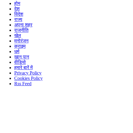
होम
देश
विदेश
राज्य
अपना शहर
राजनीति
खेल
मनोरंजन
क्राइम
धर्म
खान पान
वीडियो
हमारे बारें में
Privacy Policy
Cookies Policy
Rss Feed