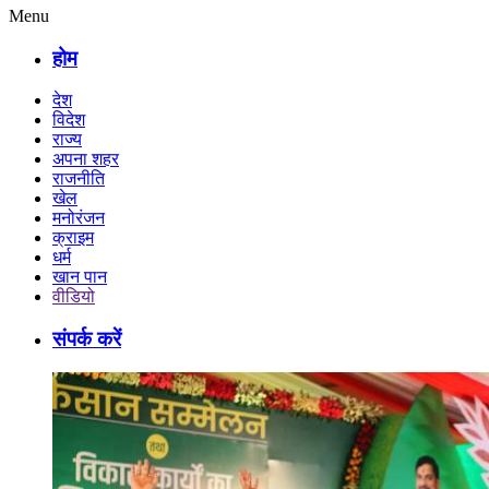
Menu
होम
देश
विदेश
राज्य
अपना शहर
राजनीति
खेल
मनोरंजन
क्राइम
धर्म
खान पान
वीडियो
संपर्क करें