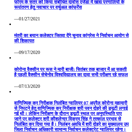
फोरम के सत्र को किया संबोधित दावोस एजेंडा में खाद्य प्रणालियों के
रूपांतरण हेतु नवाचार पर वर्चुअल कांफ्रेंस
—01/27/2021
मंत्री का बयान कलेक्टर जितवा देंगे चुनाव कांग्रेस ने निर्वाचन आयोग से
की शिकायत
—09/17/2020
कोरोना वैक्सीन पर रूस ने मारी बाजी: सितंबर तक बाजार में आ सकती
है पहली वैक्सीन सेचेनोव विश्वविद्यालय का दावा सभी परीक्षण रहे सफल
—07/13/2020
वाणिज्यिक कर निरीक्षक निलंबित ग्वालियर 07 अप्रैल कोरोना महामारी
से निपटने हेतु वाणिज्यिक कर निरीक्षक श्री पवन दोहरे की ड्यूटी लगाई
गई थी। लेकिन निरीक्षण के दौरान ड्यूटी स्थल पर अनुपस्थिति पाए
जाने पर कलेक्टर श्री कौशलेन्द्र विक्रम सिंह ने तत्काल प्रभाव से
निलंबित कर दिया गया है। निलंबन अवधि में श्री दोहरे का मुख्यालय उप
जिला निर्वाचन अधिकारी सामान्य निर्वाचन कलेक्ट्रेट ग्वालियर रहेगा।