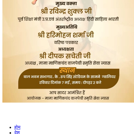
होम
देश