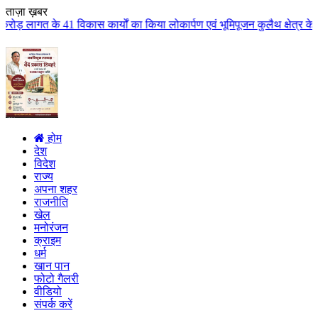
ताज़ा ख़बर
 कार्यों का किया लोकार्पण एवं भूमिपूजन कुलैथ क्षेत्र के विकास के लिये की बड़ी
होम
देश
विदेश
राज्य
अपना शहर
राजनीति
खेल
मनोरंजन
क्राइम
धर्म
खान पान
फोटो गैलरी
वीडियो
संपर्क करें