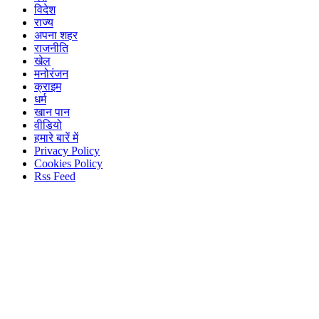
विदेश
राज्य
अपना शहर
राजनीति
खेल
मनोरंजन
क्राइम
धर्म
खान पान
वीडियो
हमारे बारें में
Privacy Policy
Cookies Policy
Rss Feed