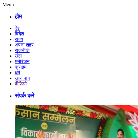
Menu
होम
देश
विदेश
राज्य
अपना शहर
राजनीति
खेल
मनोरंजन
क्राइम
धर्म
खान पान
वीडियो
संपर्क करें