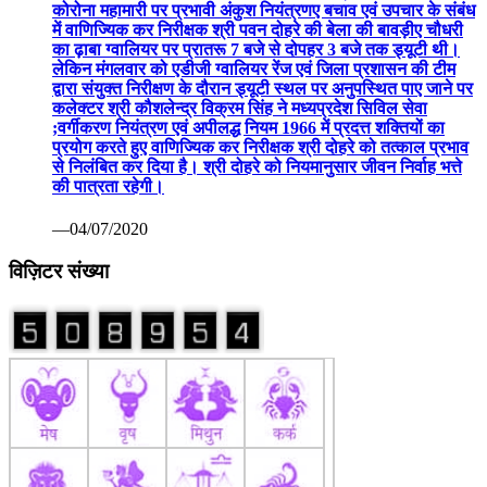
कोरोना महामारी पर प्रभावी अंकुश नियंत्रणए बचाव एवं उपचार के संबंध
में वाणिज्यिक कर निरीक्षक श्री पवन दोहरे की बेला की बावड़ीए चौधरी
का ढ़ाबा ग्वालियर पर प्रातरू 7 बजे से दोपहर 3 बजे तक ड्यूटी थी।
लेकिन मंगलवार को एडीजी ग्वालियर रेंज एवं जिला प्रशासन की टीम
द्वारा संयुक्त निरीक्षण के दौरान ड्यूटी स्थल पर अनुपस्थित पाए जाने पर
कलेक्टर श्री कौशलेन्द्र विक्रम सिंह ने मध्यप्रदेश सिविल सेवा
;वर्गीकरण नियंत्रण एवं अपीलद्ध नियम 1966 में प्रदत्त शक्तियों का
प्रयोग करते हुए वाणिज्यिक कर निरीक्षक श्री दोहरे को तत्काल प्रभाव
से निलंबित कर दिया है। श्री दोहरे को नियमानुसार जीवन निर्वाह भत्ते
की पात्रता रहेगी।
—04/07/2020
विज़िटर संख्या