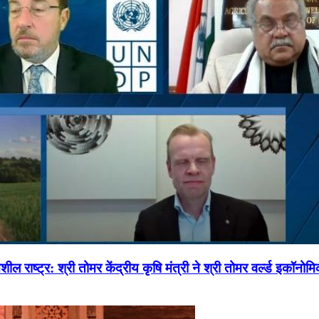
ल राष्ट्र: श्री तोमर केंद्रीय कृषि मंत्री ने श्री तोमर वर्ल्ड इकॉनो