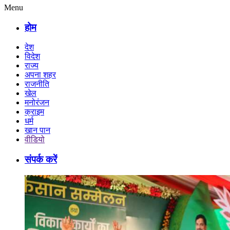
Menu
होम
देश
विदेश
राज्य
अपना शहर
राजनीति
खेल
मनोरंजन
क्राइम
धर्म
खान पान
वीडियो
संपर्क करें