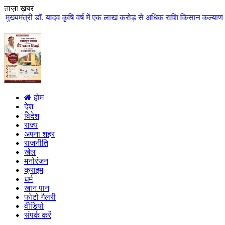
ताज़ा ख़बर
. यादव कृषि वर्ष में एक लाख करोड़ से अधिक राशि किसान कल्याण पर खर्च होगी मुख्
होम
देश
विदेश
राज्य
अपना शहर
राजनीति
खेल
मनोरंजन
क्राइम
धर्म
खान पान
फोटो गैलरी
वीडियो
संपर्क करें