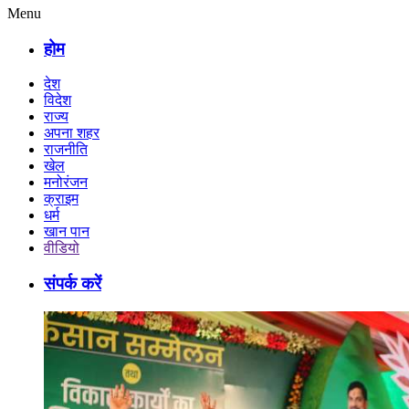
Menu
होम
देश
विदेश
राज्य
अपना शहर
राजनीति
खेल
मनोरंजन
क्राइम
धर्म
खान पान
वीडियो
संपर्क करें