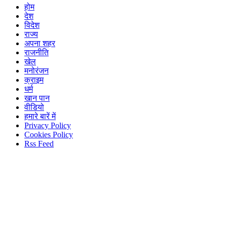
होम
देश
विदेश
राज्य
अपना शहर
राजनीति
खेल
मनोरंजन
क्राइम
धर्म
खान पान
वीडियो
हमारे बारें में
Privacy Policy
Cookies Policy
Rss Feed