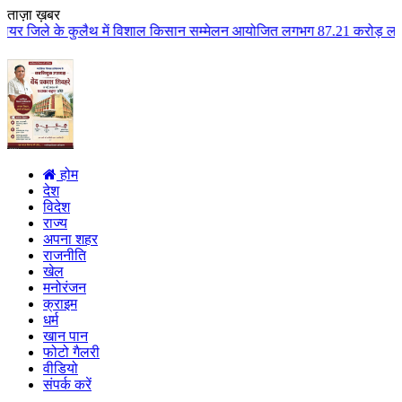
ताज़ा ख़बर
थ में विशाल किसान सम्मेलन आयोजित लगभग 87.21 करोड़ लागत के 41 विकास कार्यों क
होम
देश
विदेश
राज्य
अपना शहर
राजनीति
खेल
मनोरंजन
क्राइम
धर्म
खान पान
फोटो गैलरी
वीडियो
संपर्क करें