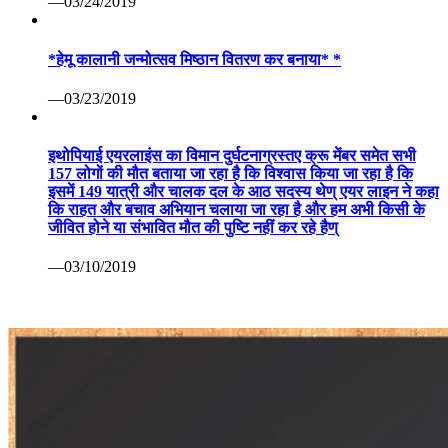
—03/24/2019
*हेमू कालानी जन्मोत्सव मिष्ठान वितरण कर बनाया* *
—03/23/2019
इथोपियाई एयरलाइंस का विमान दुर्घटनाग्रस्तए क्रू मेंबर समेत सभी
157 लोगों की मौत बताया जा रहा है कि विश्वास किया जा रहा है कि
इसमें 149 यात्री और चालक दल के आठ सदस्य थेण् एयर लाइन ने कहा
कि राहत और बचाव अभियान चलाया जा रहा है और हम अभी किसी के
जीवित होने या संभावित मौत की पुष्टि नहीं कर रहे हैण्
—03/10/2019