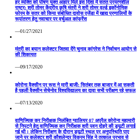
हर व्यक्ति को पोषण युक्त आहार मिले इस दिशा में सतत प्रयत्नशील
राष्ट्र: श्री तोमर केंद्रीय कृषि मंत्री ने श्री तोमर वर्ल्ड इकॉनोमिक
फोरम के सत्र को किया संबोधित दावोस एजेंडा में खाद्य प्रणालियों के
रूपांतरण हेतु नवाचार पर वर्चुअल कांफ्रेंस
—01/27/2021
मंत्री का बयान कलेक्टर जितवा देंगे चुनाव कांग्रेस ने निर्वाचन आयोग से
की शिकायत
—09/17/2020
कोरोना वैक्सीन पर रूस ने मारी बाजी: सितंबर तक बाजार में आ सकती
है पहली वैक्सीन सेचेनोव विश्वविद्यालय का दावा सभी परीक्षण रहे सफल
—07/13/2020
वाणिज्यिक कर निरीक्षक निलंबित ग्वालियर 07 अप्रैल कोरोना महामारी
से निपटने हेतु वाणिज्यिक कर निरीक्षक श्री पवन दोहरे की ड्यूटी लगाई
गई थी। लेकिन निरीक्षण के दौरान ड्यूटी स्थल पर अनुपस्थिति पाए
जाने पर कलेक्टर श्री कौशलेन्द्र विक्रम सिंह ने तत्काल प्रभाव से