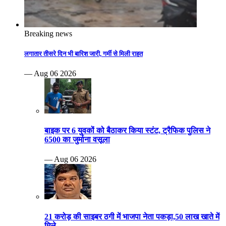
Breaking news
लगातार तीसरे दिन भी बारिश जारी, गर्मी से मिली राहत
— Aug 06 2026
बाइक पर 6 युवकों को बैठाकर किया स्टंट, ट्रैफिक पुलिस ने
6500 का जुर्माना वसूला
— Aug 06 2026
21 करोड़ की साइबर ठगी में भाजपा नेता पकड़ा,50 लाख खाते में
मिले