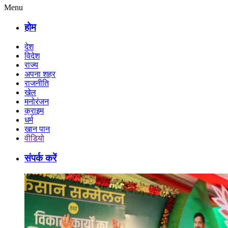
Menu
होम
देश
विदेश
राज्य
अपना शहर
राजनीति
खेल
मनोरंजन
क्राइम
धर्म
खान पान
वीडियो
संपर्क करें