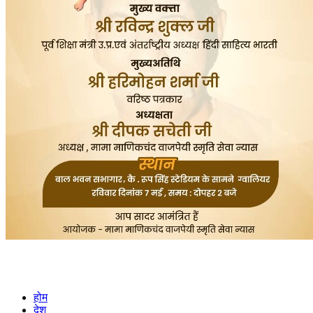
होम
देश