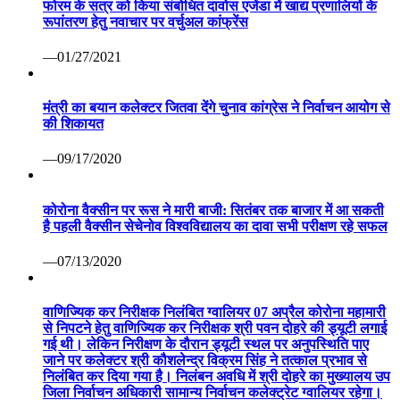
फोरम के सत्र को किया संबोधित दावोस एजेंडा में खाद्य प्रणालियों के
रूपांतरण हेतु नवाचार पर वर्चुअल कांफ्रेंस
—01/27/2021
मंत्री का बयान कलेक्टर जितवा देंगे चुनाव कांग्रेस ने निर्वाचन आयोग से
की शिकायत
—09/17/2020
कोरोना वैक्सीन पर रूस ने मारी बाजी: सितंबर तक बाजार में आ सकती
है पहली वैक्सीन सेचेनोव विश्वविद्यालय का दावा सभी परीक्षण रहे सफल
—07/13/2020
वाणिज्यिक कर निरीक्षक निलंबित ग्वालियर 07 अप्रैल कोरोना महामारी
से निपटने हेतु वाणिज्यिक कर निरीक्षक श्री पवन दोहरे की ड्यूटी लगाई
गई थी। लेकिन निरीक्षण के दौरान ड्यूटी स्थल पर अनुपस्थिति पाए
जाने पर कलेक्टर श्री कौशलेन्द्र विक्रम सिंह ने तत्काल प्रभाव से
निलंबित कर दिया गया है। निलंबन अवधि में श्री दोहरे का मुख्यालय उप
जिला निर्वाचन अधिकारी सामान्य निर्वाचन कलेक्ट्रेट ग्वालियर रहेगा।