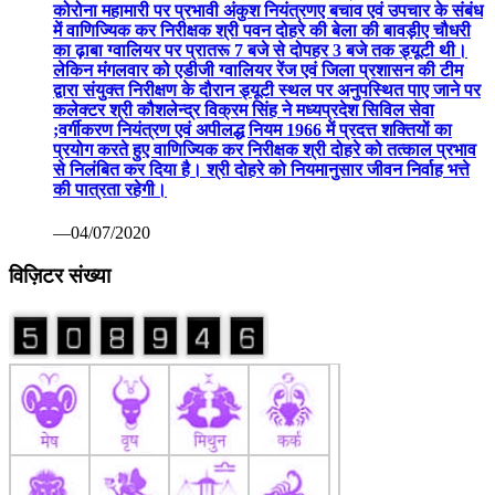
कोरोना महामारी पर प्रभावी अंकुश नियंत्रणए बचाव एवं उपचार के संबंध
में वाणिज्यिक कर निरीक्षक श्री पवन दोहरे की बेला की बावड़ीए चौधरी
का ढ़ाबा ग्वालियर पर प्रातरू 7 बजे से दोपहर 3 बजे तक ड्यूटी थी।
लेकिन मंगलवार को एडीजी ग्वालियर रेंज एवं जिला प्रशासन की टीम
द्वारा संयुक्त निरीक्षण के दौरान ड्यूटी स्थल पर अनुपस्थित पाए जाने पर
कलेक्टर श्री कौशलेन्द्र विक्रम सिंह ने मध्यप्रदेश सिविल सेवा
;वर्गीकरण नियंत्रण एवं अपीलद्ध नियम 1966 में प्रदत्त शक्तियों का
प्रयोग करते हुए वाणिज्यिक कर निरीक्षक श्री दोहरे को तत्काल प्रभाव
से निलंबित कर दिया है। श्री दोहरे को नियमानुसार जीवन निर्वाह भत्ते
की पात्रता रहेगी।
—04/07/2020
विज़िटर संख्या