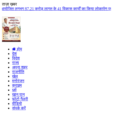
ताज़ा ख़बर
ोड़ लागत के 41 विकास कार्यों का किया लोकार्पण एवं भूमिपूजन कुलैथ क्षेत्र के 
होम
देश
विदेश
राज्य
अपना शहर
राजनीति
खेल
मनोरंजन
क्राइम
धर्म
खान पान
फोटो गैलरी
वीडियो
संपर्क करें