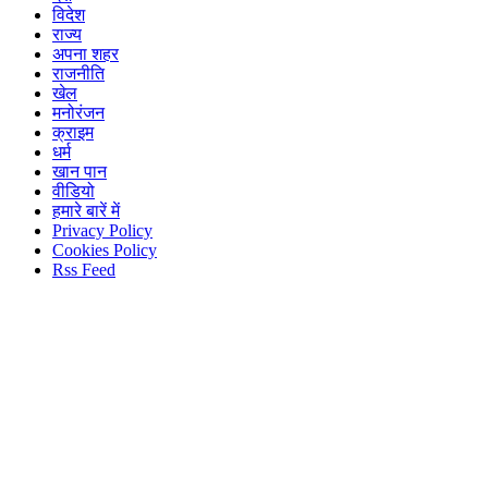
विदेश
राज्य
अपना शहर
राजनीति
खेल
मनोरंजन
क्राइम
धर्म
खान पान
वीडियो
हमारे बारें में
Privacy Policy
Cookies Policy
Rss Feed