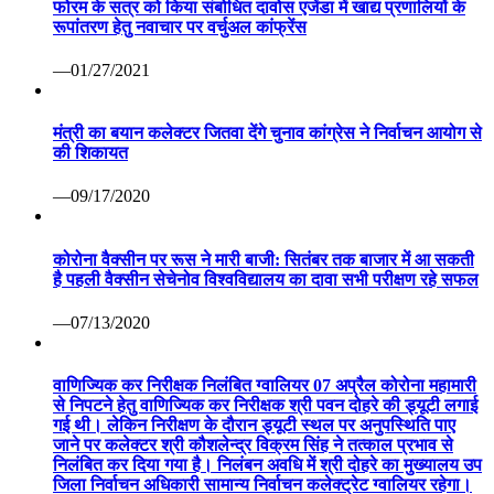
फोरम के सत्र को किया संबोधित दावोस एजेंडा में खाद्य प्रणालियों के
रूपांतरण हेतु नवाचार पर वर्चुअल कांफ्रेंस
—01/27/2021
मंत्री का बयान कलेक्टर जितवा देंगे चुनाव कांग्रेस ने निर्वाचन आयोग से
की शिकायत
—09/17/2020
कोरोना वैक्सीन पर रूस ने मारी बाजी: सितंबर तक बाजार में आ सकती
है पहली वैक्सीन सेचेनोव विश्वविद्यालय का दावा सभी परीक्षण रहे सफल
—07/13/2020
वाणिज्यिक कर निरीक्षक निलंबित ग्वालियर 07 अप्रैल कोरोना महामारी
से निपटने हेतु वाणिज्यिक कर निरीक्षक श्री पवन दोहरे की ड्यूटी लगाई
गई थी। लेकिन निरीक्षण के दौरान ड्यूटी स्थल पर अनुपस्थिति पाए
जाने पर कलेक्टर श्री कौशलेन्द्र विक्रम सिंह ने तत्काल प्रभाव से
निलंबित कर दिया गया है। निलंबन अवधि में श्री दोहरे का मुख्यालय उप
जिला निर्वाचन अधिकारी सामान्य निर्वाचन कलेक्ट्रेट ग्वालियर रहेगा।