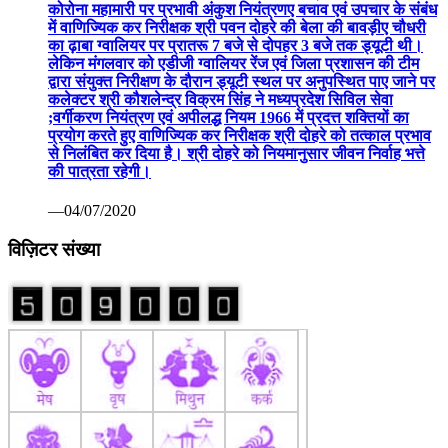
कोरोना महामारी पर प्रभावी अंकुश नियंत्रणए बचाव एवं उपचार के संबंध
में वाणिज्यिक कर निरीक्षक श्री पवन दोहरे की बेला की बावड़ीए चौधरी
का ढ़ाबा ग्वालियर पर प्रातरू 7 बजे से दोपहर 3 बजे तक ड्यूटी थी।
लेकिन मंगलवार को एडीजी ग्वालियर रेंज एवं जिला प्रशासन की टीम
द्वारा संयुक्त निरीक्षण के दौरान ड्यूटी स्थल पर अनुपस्थित पाए जाने पर
कलेक्टर श्री कौशलेन्द्र विक्रम सिंह ने मध्यप्रदेश सिविल सेवा
;वर्गीकरण नियंत्रण एवं अपीलद्ध नियम 1966 में प्रदत्त शक्तियों का
प्रयोग करते हुए वाणिज्यिक कर निरीक्षक श्री दोहरे को तत्काल प्रभाव
से निलंबित कर दिया है। श्री दोहरे को नियमानुसार जीवन निर्वाह भत्ते
की पात्रता रहेगी।
—04/07/2020
विज़िटर संख्या