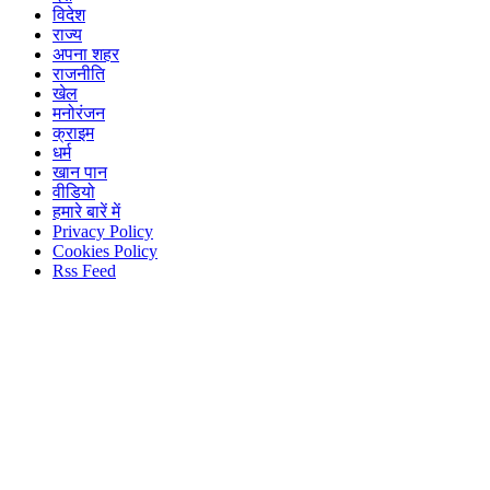
विदेश
राज्य
अपना शहर
राजनीति
खेल
मनोरंजन
क्राइम
धर्म
खान पान
वीडियो
हमारे बारें में
Privacy Policy
Cookies Policy
Rss Feed