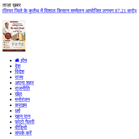
ताज़ा ख़बर
ुलैथ में विशाल किसान सम्मेलन आयोजित लगभग 87.21 करोड़ लागत के 41 विकास कार्यो
होम
देश
विदेश
राज्य
अपना शहर
राजनीति
खेल
मनोरंजन
क्राइम
धर्म
खान पान
फोटो गैलरी
वीडियो
संपर्क करें