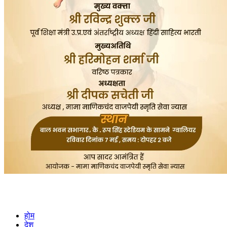
होम
देश