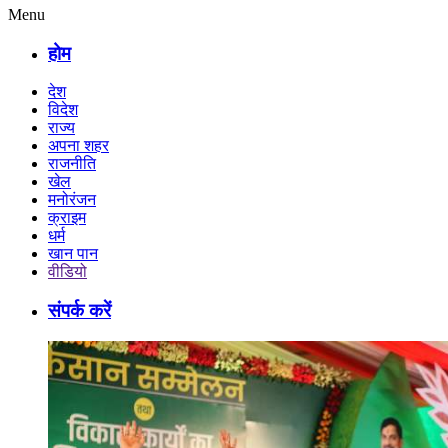
Menu
होम
देश
विदेश
राज्य
अपना शहर
राजनीति
खेल
मनोरंजन
क्राइम
धर्म
खान पान
वीडियो
संपर्क करें