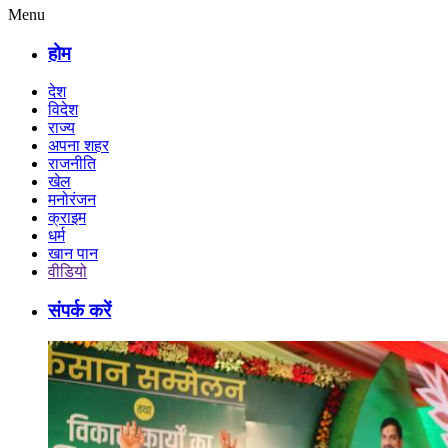
Menu
होम
देश
विदेश
राज्य
अपना शहर
राजनीति
खेल
मनोरंजन
क्राइम
धर्म
खान पान
वीडियो
संपर्क करें