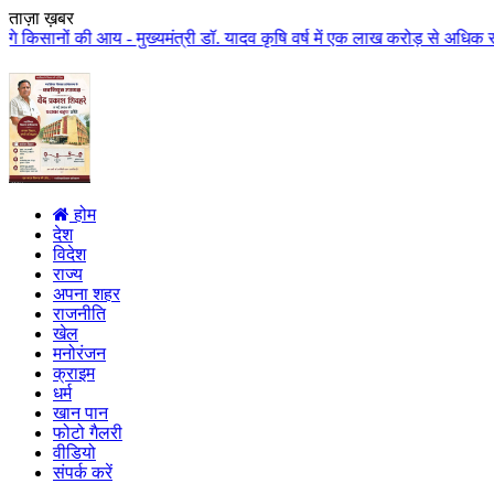
ताज़ा ख़बर
आय - मुख्यमंत्री डॉ. यादव कृषि वर्ष में एक लाख करोड़ से अधिक राशि किसान कल्या
होम
देश
विदेश
राज्य
अपना शहर
राजनीति
खेल
मनोरंजन
क्राइम
धर्म
खान पान
फोटो गैलरी
वीडियो
संपर्क करें