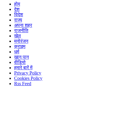
होम
देश
विदेश
राज्य
अपना शहर
राजनीति
खेल
मनोरंजन
क्राइम
धर्म
खान पान
वीडियो
हमारे बारें में
Privacy Policy
Cookies Policy
Rss Feed