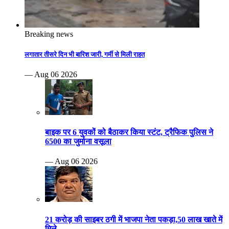
Breaking news
लगातार तीसरे दिन भी बारिश जारी, गर्मी से मिली राहत
— Aug 06 2026
बाइक पर 6 युवकों को बैठाकर किया स्टंट, ट्रैफिक पुलिस ने
6500 का जुर्माना वसूला
— Aug 06 2026
21 करोड़ की साइबर ठगी में भाजपा नेता पकड़ा,50 लाख खाते में
मिले