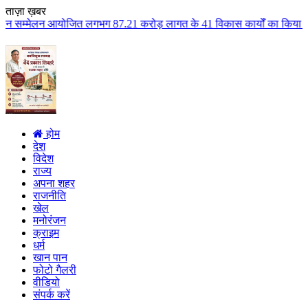
ताज़ा ख़बर
लगभग 87.21 करोड़ लागत के 41 विकास कार्यों का किया लोकार्पण एवं भूमिपूजन कुलै
होम
देश
विदेश
राज्य
अपना शहर
राजनीति
खेल
मनोरंजन
क्राइम
धर्म
खान पान
फोटो गैलरी
वीडियो
संपर्क करें