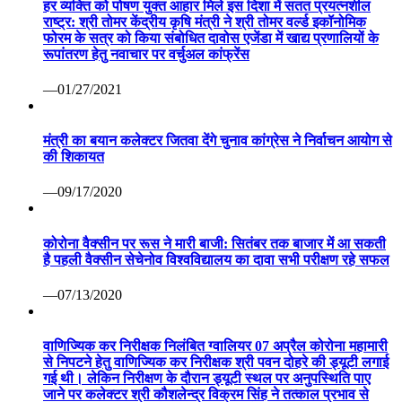
हर व्यक्ति को पोषण युक्त आहार मिले इस दिशा में सतत प्रयत्नशील
राष्ट्र: श्री तोमर केंद्रीय कृषि मंत्री ने श्री तोमर वर्ल्ड इकॉनोमिक
फोरम के सत्र को किया संबोधित दावोस एजेंडा में खाद्य प्रणालियों के
रूपांतरण हेतु नवाचार पर वर्चुअल कांफ्रेंस
—01/27/2021
मंत्री का बयान कलेक्टर जितवा देंगे चुनाव कांग्रेस ने निर्वाचन आयोग से
की शिकायत
—09/17/2020
कोरोना वैक्सीन पर रूस ने मारी बाजी: सितंबर तक बाजार में आ सकती
है पहली वैक्सीन सेचेनोव विश्वविद्यालय का दावा सभी परीक्षण रहे सफल
—07/13/2020
वाणिज्यिक कर निरीक्षक निलंबित ग्वालियर 07 अप्रैल कोरोना महामारी
से निपटने हेतु वाणिज्यिक कर निरीक्षक श्री पवन दोहरे की ड्यूटी लगाई
गई थी। लेकिन निरीक्षण के दौरान ड्यूटी स्थल पर अनुपस्थिति पाए
जाने पर कलेक्टर श्री कौशलेन्द्र विक्रम सिंह ने तत्काल प्रभाव से