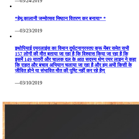
—03/24/2019
*हेमू कालानी जन्मोत्सव मिष्ठान वितरण कर बनाया* *
—03/23/2019
इथोपियाई एयरलाइंस का विमान दुर्घटनाग्रस्तए क्रू मेंबर समेत सभी
157 लोगों की मौत बताया जा रहा है कि विश्वास किया जा रहा है कि
इसमें 149 यात्री और चालक दल के आठ सदस्य थेण् एयर लाइन ने कहा
कि राहत और बचाव अभियान चलाया जा रहा है और हम अभी किसी के
जीवित होने या संभावित मौत की पुष्टि नहीं कर रहे हैण्
—03/10/2019