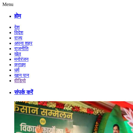
Menu
होम
देश
विदेश
राज्य
अपना शहर
राजनीति
खेल
मनोरंजन
क्राइम
धर्म
खान पान
वीडियो
संपर्क करें