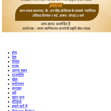
होम
देश
विदेश
राज्य
अपना शहर
राजनीति
खेल
मनोरंजन
क्राइम
धर्म
खान पान
वीडियो
हमारे बारें में
Privacy Policy