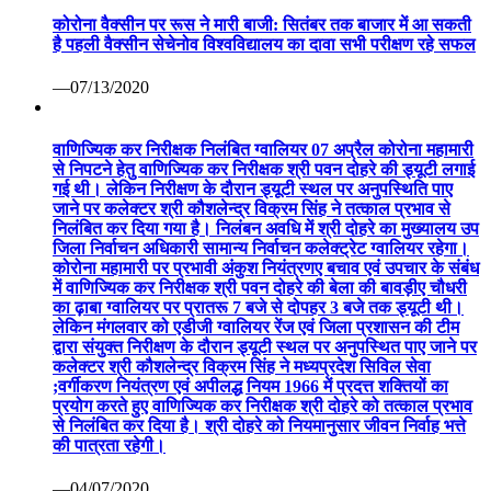
कोरोना वैक्सीन पर रूस ने मारी बाजी: सितंबर तक बाजार में आ सकती
है पहली वैक्सीन सेचेनोव विश्वविद्यालय का दावा सभी परीक्षण रहे सफल
—07/13/2020
वाणिज्यिक कर निरीक्षक निलंबित ग्वालियर 07 अप्रैल कोरोना महामारी
से निपटने हेतु वाणिज्यिक कर निरीक्षक श्री पवन दोहरे की ड्यूटी लगाई
गई थी। लेकिन निरीक्षण के दौरान ड्यूटी स्थल पर अनुपस्थिति पाए
जाने पर कलेक्टर श्री कौशलेन्द्र विक्रम सिंह ने तत्काल प्रभाव से
निलंबित कर दिया गया है। निलंबन अवधि में श्री दोहरे का मुख्यालय उप
जिला निर्वाचन अधिकारी सामान्य निर्वाचन कलेक्ट्रेट ग्वालियर रहेगा।
कोरोना महामारी पर प्रभावी अंकुश नियंत्रणए बचाव एवं उपचार के संबंध
में वाणिज्यिक कर निरीक्षक श्री पवन दोहरे की बेला की बावड़ीए चौधरी
का ढ़ाबा ग्वालियर पर प्रातरू 7 बजे से दोपहर 3 बजे तक ड्यूटी थी।
लेकिन मंगलवार को एडीजी ग्वालियर रेंज एवं जिला प्रशासन की टीम
द्वारा संयुक्त निरीक्षण के दौरान ड्यूटी स्थल पर अनुपस्थित पाए जाने पर
कलेक्टर श्री कौशलेन्द्र विक्रम सिंह ने मध्यप्रदेश सिविल सेवा
;वर्गीकरण नियंत्रण एवं अपीलद्ध नियम 1966 में प्रदत्त शक्तियों का
प्रयोग करते हुए वाणिज्यिक कर निरीक्षक श्री दोहरे को तत्काल प्रभाव
से निलंबित कर दिया है। श्री दोहरे को नियमानुसार जीवन निर्वाह भत्ते
की पात्रता रहेगी।
—04/07/2020