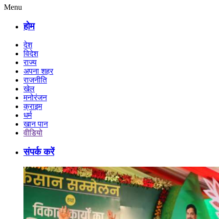
Menu
होम
देश
विदेश
राज्य
अपना शहर
राजनीति
खेल
मनोरंजन
क्राइम
धर्म
खान पान
वीडियो
संपर्क करें