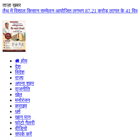
ताज़ा ख़बर
िसान सम्मेलन आयोजित लगभग 87.21 करोड़ लागत के 41 विकास कार्यों का किया लोकार्
होम
देश
विदेश
राज्य
अपना शहर
राजनीति
खेल
मनोरंजन
क्राइम
धर्म
खान पान
फोटो गैलरी
वीडियो
संपर्क करें