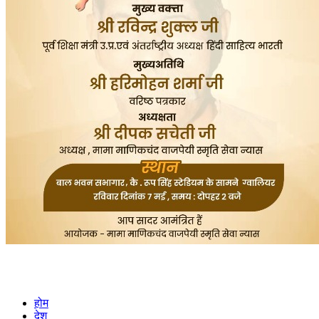
होम
देश