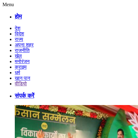
Menu
होम
देश
विदेश
राज्य
अपना शहर
राजनीति
खेल
मनोरंजन
क्राइम
धर्म
खान पान
वीडियो
संपर्क करें