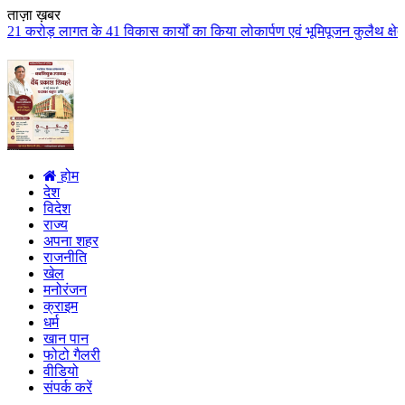
ताज़ा ख़बर
िकास कार्यों का किया लोकार्पण एवं भूमिपूजन कुलैथ क्षेत्र के विकास के लिये की
होम
देश
विदेश
राज्य
अपना शहर
राजनीति
खेल
मनोरंजन
क्राइम
धर्म
खान पान
फोटो गैलरी
वीडियो
संपर्क करें