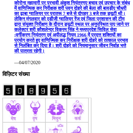
कोरोना महामारी पर प्रभावी अंकुश नियंत्रणए बचाव एवं उपचार के संबंध
में वाणिज्यिक कर निरीक्षक श्री पवन दोहरे की बेला की बावड़ीए चौधरी
का ढ़ाबा ग्वालियर पर प्रातरू 7 बजे से दोपहर 3 बजे तक ड्यूटी थी।
लेकिन मंगलवार को एडीजी ग्वालियर रेंज एवं जिला प्रशासन की टीम
द्वारा संयुक्त निरीक्षण के दौरान ड्यूटी स्थल पर अनुपस्थित पाए जाने पर
कलेक्टर श्री कौशलेन्द्र विक्रम सिंह ने मध्यप्रदेश सिविल सेवा
;वर्गीकरण नियंत्रण एवं अपीलद्ध नियम 1966 में प्रदत्त शक्तियों का
प्रयोग करते हुए वाणिज्यिक कर निरीक्षक श्री दोहरे को तत्काल प्रभाव
से निलंबित कर दिया है। श्री दोहरे को नियमानुसार जीवन निर्वाह भत्ते
की पात्रता रहेगी।
—04/07/2020
विज़िटर संख्या