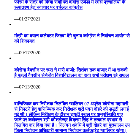
फोरम के सत्र को किया संबोधित दावोस एजेंडा में खाद्य प्रणालियों के
रूपांतरण हेतु नवाचार पर वर्चुअल कांफ्रेंस
—01/27/2021
मंत्री का बयान कलेक्टर जितवा देंगे चुनाव कांग्रेस ने निर्वाचन आयोग से
की शिकायत
—09/17/2020
कोरोना वैक्सीन पर रूस ने मारी बाजी: सितंबर तक बाजार में आ सकती
है पहली वैक्सीन सेचेनोव विश्वविद्यालय का दावा सभी परीक्षण रहे सफल
—07/13/2020
वाणिज्यिक कर निरीक्षक निलंबित ग्वालियर 07 अप्रैल कोरोना महामारी
से निपटने हेतु वाणिज्यिक कर निरीक्षक श्री पवन दोहरे की ड्यूटी लगाई
गई थी। लेकिन निरीक्षण के दौरान ड्यूटी स्थल पर अनुपस्थिति पाए
जाने पर कलेक्टर श्री कौशलेन्द्र विक्रम सिंह ने तत्काल प्रभाव से
निलंबित कर दिया गया है। निलंबन अवधि में श्री दोहरे का मुख्यालय उप
जिला निर्वाचन अधिकारी सामान्य निर्वाचन कलेक्ट्रेट ग्वालियर रहेगा।