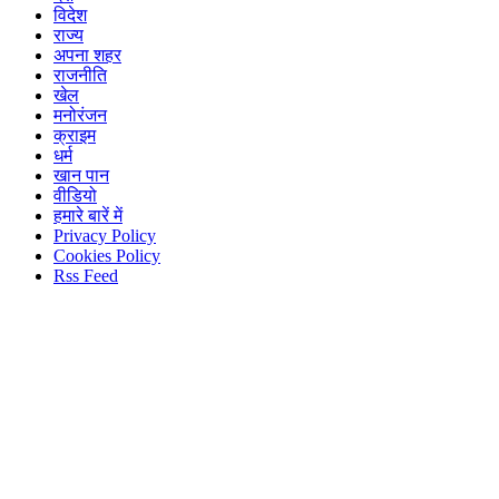
विदेश
राज्य
अपना शहर
राजनीति
खेल
मनोरंजन
क्राइम
धर्म
खान पान
वीडियो
हमारे बारें में
Privacy Policy
Cookies Policy
Rss Feed