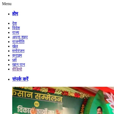
Menu
होम
देश
विदेश
राज्य
अपना शहर
राजनीति
खेल
मनोरंजन
क्राइम
धर्म
खान पान
वीडियो
संपर्क करें