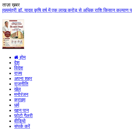
ताज़ा ख़बर
ादव कृषि वर्ष में एक लाख करोड़ से अधिक राशि किसान कल्याण पर खर्च होगी मुख्यमं
होम
देश
विदेश
राज्य
अपना शहर
राजनीति
खेल
मनोरंजन
क्राइम
धर्म
खान पान
फोटो गैलरी
वीडियो
संपर्क करें