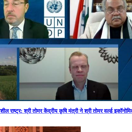
ल राष्ट्र: श्री तोमर केंद्रीय कृषि मंत्री ने श्री तोमर वर्ल्ड इकॉनो