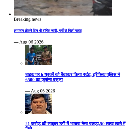
Breaking news
लगातार तीसरे दिन भी बारिश जारी, गर्मी से मिली राहत
— Aug 06 2026
बाइक पर 6 युवकों को बैठाकर किया स्टंट, ट्रैफिक पुलिस ने
6500 का जुर्माना वसूला
— Aug 06 2026
21 करोड़ की साइबर ठगी में भाजपा नेता पकड़ा,50 लाख खाते में
मिले