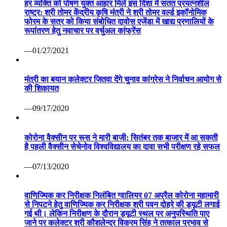
हर व्यक्ति को पोषण युक्त आहार मिले इस दिशा में सतत प्रयत्नशील
राष्ट्र: श्री तोमर केंद्रीय कृषि मंत्री ने श्री तोमर वर्ल्ड इकॉनोमिक
फोरम के सत्र को किया संबोधित दावोस एजेंडा में खाद्य प्रणालियों के
रूपांतरण हेतु नवाचार पर वर्चुअल कांफ्रेंस
—01/27/2021
मंत्री का बयान कलेक्टर जितवा देंगे चुनाव कांग्रेस ने निर्वाचन आयोग से
की शिकायत
—09/17/2020
कोरोना वैक्सीन पर रूस ने मारी बाजी: सितंबर तक बाजार में आ सकती
है पहली वैक्सीन सेचेनोव विश्वविद्यालय का दावा सभी परीक्षण रहे सफल
—07/13/2020
वाणिज्यिक कर निरीक्षक निलंबित ग्वालियर 07 अप्रैल कोरोना महामारी
से निपटने हेतु वाणिज्यिक कर निरीक्षक श्री पवन दोहरे की ड्यूटी लगाई
गई थी। लेकिन निरीक्षण के दौरान ड्यूटी स्थल पर अनुपस्थिति पाए
जाने पर कलेक्टर श्री कौशलेन्द्र विक्रम सिंह ने तत्काल प्रभाव से