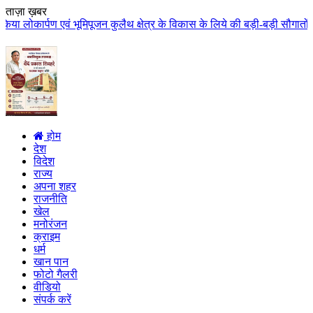
ताज़ा ख़बर
जन कुलैथ क्षेत्र के विकास के लिये की बड़ी-बड़ी सौगातों की घोषणा कुलैथ क्षेत्र 
होम
देश
विदेश
राज्य
अपना शहर
राजनीति
खेल
मनोरंजन
क्राइम
धर्म
खान पान
फोटो गैलरी
वीडियो
संपर्क करें