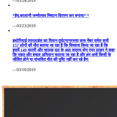
—03/24/2019
*हेमू कालानी जन्मोत्सव मिष्ठान वितरण कर बनाया* *
—03/23/2019
इथोपियाई एयरलाइंस का विमान दुर्घटनाग्रस्तए क्रू मेंबर समेत सभी
157 लोगों की मौत बताया जा रहा है कि विश्वास किया जा रहा है कि
इसमें 149 यात्री और चालक दल के आठ सदस्य थेण् एयर लाइन ने कहा
कि राहत और बचाव अभियान चलाया जा रहा है और हम अभी किसी के
जीवित होने या संभावित मौत की पुष्टि नहीं कर रहे हैण्
—03/10/2019