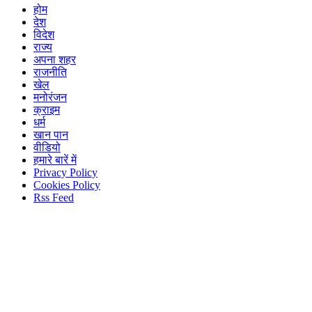
होम
देश
विदेश
राज्य
अपना शहर
राजनीति
खेल
मनोरंजन
क्राइम
धर्म
खान पान
वीडियो
हमारे बारें में
Privacy Policy
Cookies Policy
Rss Feed