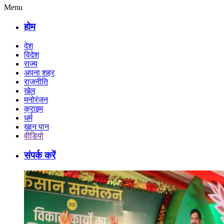
Menu
होम
देश
विदेश
राज्य
अपना शहर
राजनीति
खेल
मनोरंजन
क्राइम
धर्म
खान पान
वीडियो
संपर्क करें