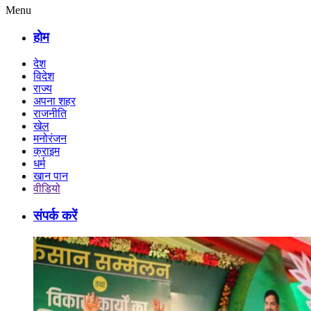
Menu
होम
देश
विदेश
राज्य
अपना शहर
राजनीति
खेल
मनोरंजन
क्राइम
धर्म
खान पान
वीडियो
संपर्क करें