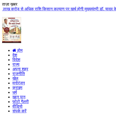
ताज़ा ख़बर
 अधिक राशि किसान कल्याण पर खर्च होगी मुख्यमंत्री डॉ. यादव के मुख्य आतिथ्य म
होम
देश
विदेश
राज्य
अपना शहर
राजनीति
खेल
मनोरंजन
क्राइम
धर्म
खान पान
फोटो गैलरी
वीडियो
संपर्क करें