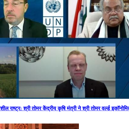
ल राष्ट्र: श्री तोमर केंद्रीय कृषि मंत्री ने श्री तोमर वर्ल्ड इकॉनो