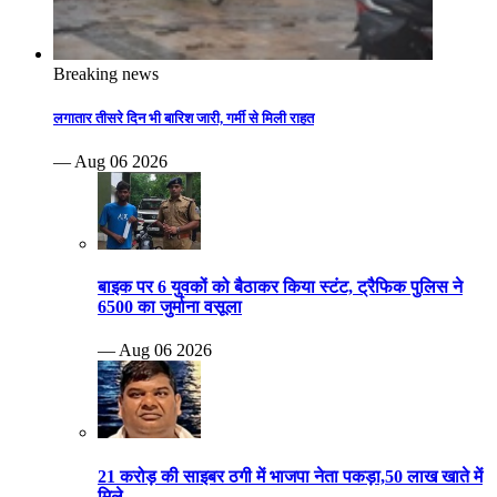
Breaking news
लगातार तीसरे दिन भी बारिश जारी, गर्मी से मिली राहत
— Aug 06 2026
बाइक पर 6 युवकों को बैठाकर किया स्टंट, ट्रैफिक पुलिस ने
6500 का जुर्माना वसूला
— Aug 06 2026
21 करोड़ की साइबर ठगी में भाजपा नेता पकड़ा,50 लाख खाते में
मिले