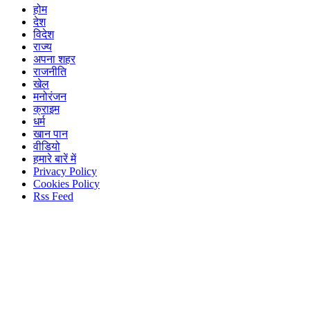
होम
देश
विदेश
राज्य
अपना शहर
राजनीति
खेल
मनोरंजन
क्राइम
धर्म
खान पान
वीडियो
हमारे बारें में
Privacy Policy
Cookies Policy
Rss Feed