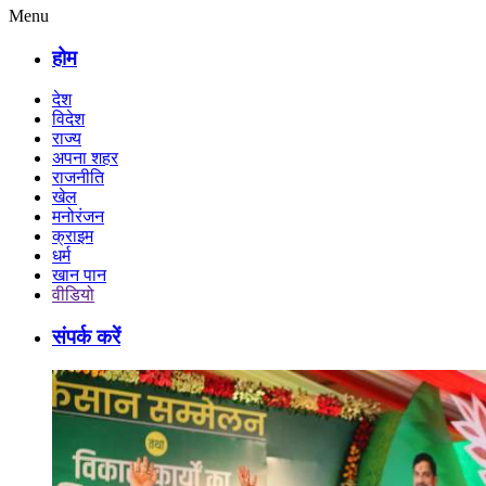
Menu
होम
देश
विदेश
राज्य
अपना शहर
राजनीति
खेल
मनोरंजन
क्राइम
धर्म
खान पान
वीडियो
संपर्क करें