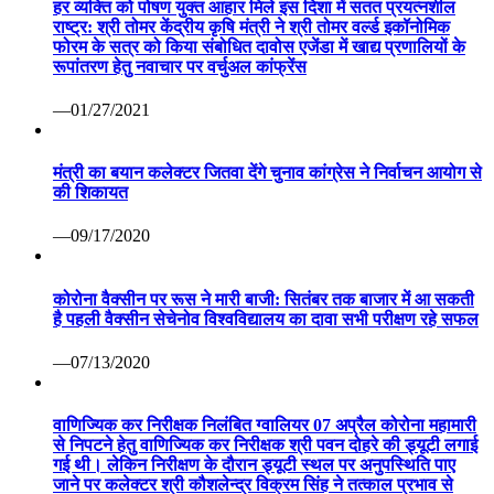
हर व्यक्ति को पोषण युक्त आहार मिले इस दिशा में सतत प्रयत्नशील
राष्ट्र: श्री तोमर केंद्रीय कृषि मंत्री ने श्री तोमर वर्ल्ड इकॉनोमिक
फोरम के सत्र को किया संबोधित दावोस एजेंडा में खाद्य प्रणालियों के
रूपांतरण हेतु नवाचार पर वर्चुअल कांफ्रेंस
—01/27/2021
मंत्री का बयान कलेक्टर जितवा देंगे चुनाव कांग्रेस ने निर्वाचन आयोग से
की शिकायत
—09/17/2020
कोरोना वैक्सीन पर रूस ने मारी बाजी: सितंबर तक बाजार में आ सकती
है पहली वैक्सीन सेचेनोव विश्वविद्यालय का दावा सभी परीक्षण रहे सफल
—07/13/2020
वाणिज्यिक कर निरीक्षक निलंबित ग्वालियर 07 अप्रैल कोरोना महामारी
से निपटने हेतु वाणिज्यिक कर निरीक्षक श्री पवन दोहरे की ड्यूटी लगाई
गई थी। लेकिन निरीक्षण के दौरान ड्यूटी स्थल पर अनुपस्थिति पाए
जाने पर कलेक्टर श्री कौशलेन्द्र विक्रम सिंह ने तत्काल प्रभाव से