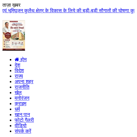
ताज़ा ख़बर
त्र के विकास के लिये की बड़ी-बड़ी सौगातों की घोषणा कुलैथ क्षेत्र की जनता ने मु
होम
देश
विदेश
राज्य
अपना शहर
राजनीति
खेल
मनोरंजन
क्राइम
धर्म
खान पान
फोटो गैलरी
वीडियो
संपर्क करें