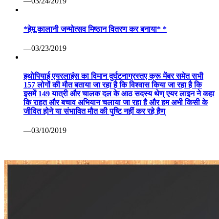
—03/24/2019
*हेमू कालानी जन्मोत्सव मिष्ठान वितरण कर बनाया* *
—03/23/2019
इथोपियाई एयरलाइंस का विमान दुर्घटनाग्रस्तए क्रू मेंबर समेत सभी
157 लोगों की मौत बताया जा रहा है कि विश्वास किया जा रहा है कि
इसमें 149 यात्री और चालक दल के आठ सदस्य थेण् एयर लाइन ने कहा
कि राहत और बचाव अभियान चलाया जा रहा है और हम अभी किसी के
जीवित होने या संभावित मौत की पुष्टि नहीं कर रहे हैण्
—03/10/2019