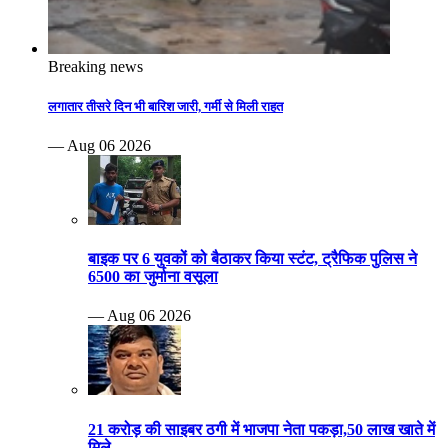
Breaking news
लगातार तीसरे दिन भी बारिश जारी, गर्मी से मिली राहत
— Aug 06 2026
बाइक पर 6 युवकों को बैठाकर किया स्टंट, ट्रैफिक पुलिस ने
6500 का जुर्माना वसूला
— Aug 06 2026
21 करोड़ की साइबर ठगी में भाजपा नेता पकड़ा,50 लाख खाते में
मिले