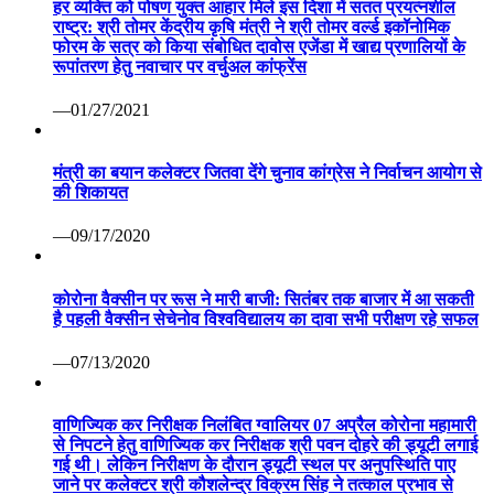
हर व्यक्ति को पोषण युक्त आहार मिले इस दिशा में सतत प्रयत्नशील
राष्ट्र: श्री तोमर केंद्रीय कृषि मंत्री ने श्री तोमर वर्ल्ड इकॉनोमिक
फोरम के सत्र को किया संबोधित दावोस एजेंडा में खाद्य प्रणालियों के
रूपांतरण हेतु नवाचार पर वर्चुअल कांफ्रेंस
—01/27/2021
मंत्री का बयान कलेक्टर जितवा देंगे चुनाव कांग्रेस ने निर्वाचन आयोग से
की शिकायत
—09/17/2020
कोरोना वैक्सीन पर रूस ने मारी बाजी: सितंबर तक बाजार में आ सकती
है पहली वैक्सीन सेचेनोव विश्वविद्यालय का दावा सभी परीक्षण रहे सफल
—07/13/2020
वाणिज्यिक कर निरीक्षक निलंबित ग्वालियर 07 अप्रैल कोरोना महामारी
से निपटने हेतु वाणिज्यिक कर निरीक्षक श्री पवन दोहरे की ड्यूटी लगाई
गई थी। लेकिन निरीक्षण के दौरान ड्यूटी स्थल पर अनुपस्थिति पाए
जाने पर कलेक्टर श्री कौशलेन्द्र विक्रम सिंह ने तत्काल प्रभाव से