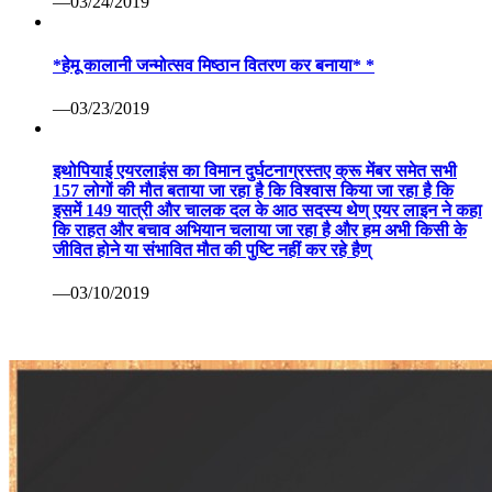
—03/24/2019
*हेमू कालानी जन्मोत्सव मिष्ठान वितरण कर बनाया* *
—03/23/2019
इथोपियाई एयरलाइंस का विमान दुर्घटनाग्रस्तए क्रू मेंबर समेत सभी
157 लोगों की मौत बताया जा रहा है कि विश्वास किया जा रहा है कि
इसमें 149 यात्री और चालक दल के आठ सदस्य थेण् एयर लाइन ने कहा
कि राहत और बचाव अभियान चलाया जा रहा है और हम अभी किसी के
जीवित होने या संभावित मौत की पुष्टि नहीं कर रहे हैण्
—03/10/2019