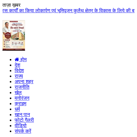
ताज़ा ख़बर
्पण एवं भूमिपूजन कुलैथ क्षेत्र के विकास के लिये की बड़ी-बड़ी सौगातों की घोषणा 
होम
देश
विदेश
राज्य
अपना शहर
राजनीति
खेल
मनोरंजन
क्राइम
धर्म
खान पान
फोटो गैलरी
वीडियो
संपर्क करें