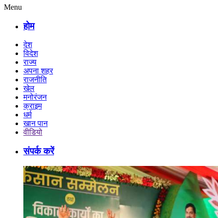
Menu
होम
देश
विदेश
राज्य
अपना शहर
राजनीति
खेल
मनोरंजन
क्राइम
धर्म
खान पान
वीडियो
संपर्क करें