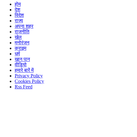
होम
देश
विदेश
राज्य
अपना शहर
राजनीति
खेल
मनोरंजन
क्राइम
धर्म
खान पान
वीडियो
हमारे बारें में
Privacy Policy
Cookies Policy
Rss Feed