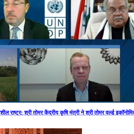
ल राष्ट्र: श्री तोमर केंद्रीय कृषि मंत्री ने श्री तोमर वर्ल्ड इकॉनो