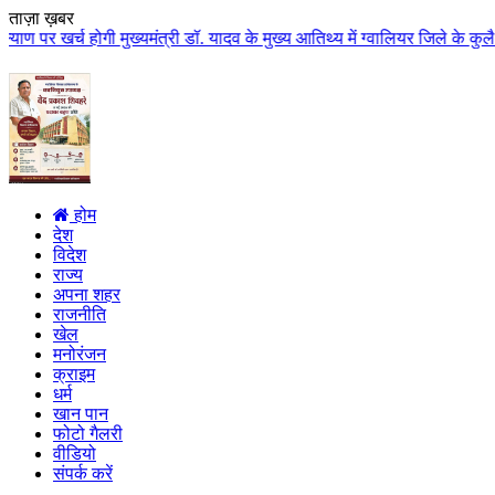
ताज़ा ख़बर
 मुख्यमंत्री डॉ. यादव के मुख्य आतिथ्य में ग्वालियर जिले के कुलैथ में विशाल क
होम
देश
विदेश
राज्य
अपना शहर
राजनीति
खेल
मनोरंजन
क्राइम
धर्म
खान पान
फोटो गैलरी
वीडियो
संपर्क करें