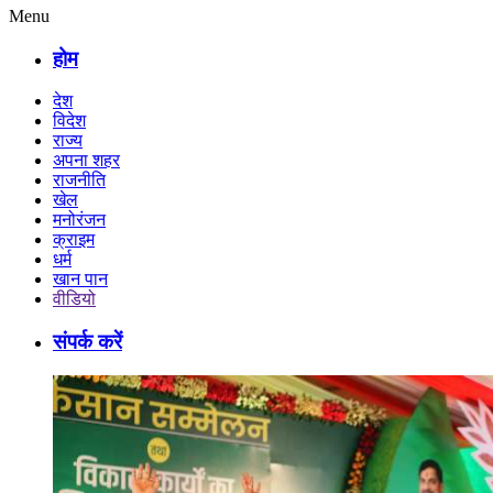
Menu
होम
देश
विदेश
राज्य
अपना शहर
राजनीति
खेल
मनोरंजन
क्राइम
धर्म
खान पान
वीडियो
संपर्क करें