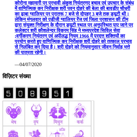
कोरोना महामारी पर प्रभावी अंकुश नियंत्रणए बचाव एवं उपचार के संबंध
में वाणिज्यिक कर निरीक्षक श्री पवन दोहरे की बेला की बावड़ीए चौधरी
का ढ़ाबा ग्वालियर पर प्रातरू 7 बजे से दोपहर 3 बजे तक ड्यूटी थी।
लेकिन मंगलवार को एडीजी ग्वालियर रेंज एवं जिला प्रशासन की टीम
द्वारा संयुक्त निरीक्षण के दौरान ड्यूटी स्थल पर अनुपस्थित पाए जाने पर
कलेक्टर श्री कौशलेन्द्र विक्रम सिंह ने मध्यप्रदेश सिविल सेवा
;वर्गीकरण नियंत्रण एवं अपीलद्ध नियम 1966 में प्रदत्त शक्तियों का
प्रयोग करते हुए वाणिज्यिक कर निरीक्षक श्री दोहरे को तत्काल प्रभाव
से निलंबित कर दिया है। श्री दोहरे को नियमानुसार जीवन निर्वाह भत्ते
की पात्रता रहेगी।
—04/07/2020
विज़िटर संख्या