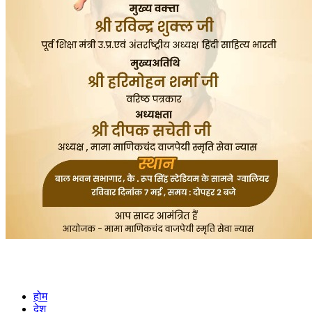
होम
देश