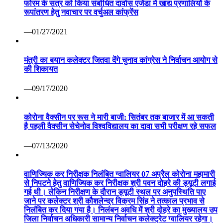
फोरम के सत्र को किया संबोधित दावोस एजेंडा में खाद्य प्रणालियों के
रूपांतरण हेतु नवाचार पर वर्चुअल कांफ्रेंस
—01/27/2021
मंत्री का बयान कलेक्टर जितवा देंगे चुनाव कांग्रेस ने निर्वाचन आयोग से
की शिकायत
—09/17/2020
कोरोना वैक्सीन पर रूस ने मारी बाजी: सितंबर तक बाजार में आ सकती
है पहली वैक्सीन सेचेनोव विश्वविद्यालय का दावा सभी परीक्षण रहे सफल
—07/13/2020
वाणिज्यिक कर निरीक्षक निलंबित ग्वालियर 07 अप्रैल कोरोना महामारी
से निपटने हेतु वाणिज्यिक कर निरीक्षक श्री पवन दोहरे की ड्यूटी लगाई
गई थी। लेकिन निरीक्षण के दौरान ड्यूटी स्थल पर अनुपस्थिति पाए
जाने पर कलेक्टर श्री कौशलेन्द्र विक्रम सिंह ने तत्काल प्रभाव से
निलंबित कर दिया गया है। निलंबन अवधि में श्री दोहरे का मुख्यालय उप
जिला निर्वाचन अधिकारी सामान्य निर्वाचन कलेक्ट्रेट ग्वालियर रहेगा।