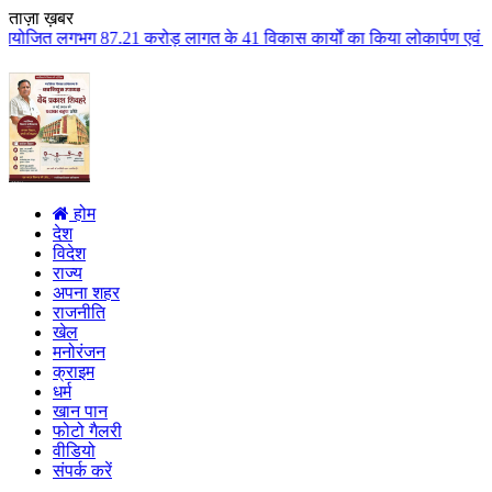
ताज़ा ख़बर
करोड़ लागत के 41 विकास कार्यों का किया लोकार्पण एवं भूमिपूजन कुलैथ क्षेत्र क
होम
देश
विदेश
राज्य
अपना शहर
राजनीति
खेल
मनोरंजन
क्राइम
धर्म
खान पान
फोटो गैलरी
वीडियो
संपर्क करें