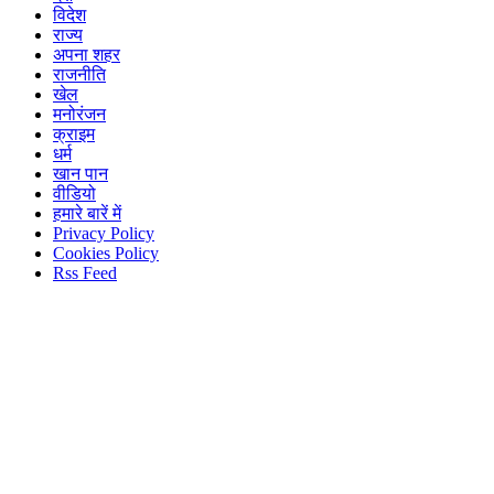
विदेश
राज्य
अपना शहर
राजनीति
खेल
मनोरंजन
क्राइम
धर्म
खान पान
वीडियो
हमारे बारें में
Privacy Policy
Cookies Policy
Rss Feed