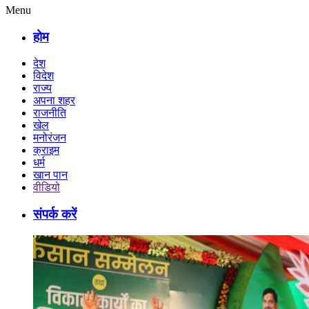
Menu
होम
देश
विदेश
राज्य
अपना शहर
राजनीति
खेल
मनोरंजन
क्राइम
धर्म
खान पान
वीडियो
संपर्क करें