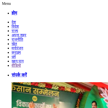
Menu
होम
देश
विदेश
राज्य
अपना शहर
राजनीति
खेल
मनोरंजन
क्राइम
धर्म
खान पान
वीडियो
संपर्क करें