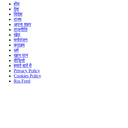
होम
देश
विदेश
राज्य
अपना शहर
राजनीति
खेल
मनोरंजन
क्राइम
धर्म
खान पान
वीडियो
हमारे बारें में
Privacy Policy
Cookies Policy
Rss Feed