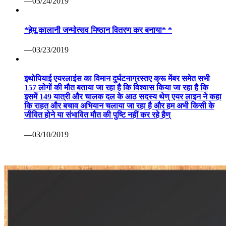
—03/24/2019
*हेमू कालानी जन्मोत्सव मिष्ठान वितरण कर बनाया* *
—03/23/2019
इथोपियाई एयरलाइंस का विमान दुर्घटनाग्रस्तए क्रू मेंबर समेत सभी
157 लोगों की मौत बताया जा रहा है कि विश्वास किया जा रहा है कि
इसमें 149 यात्री और चालक दल के आठ सदस्य थेण् एयर लाइन ने कहा
कि राहत और बचाव अभियान चलाया जा रहा है और हम अभी किसी के
जीवित होने या संभावित मौत की पुष्टि नहीं कर रहे हैण्
—03/10/2019