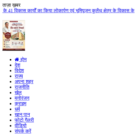
ताज़ा ख़बर
किया लोकार्पण एवं भूमिपूजन कुलैथ क्षेत्र के विकास के लिये की बड़ी-बड़ी सौगातो
होम
देश
विदेश
राज्य
अपना शहर
राजनीति
खेल
मनोरंजन
क्राइम
धर्म
खान पान
फोटो गैलरी
वीडियो
संपर्क करें