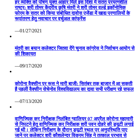
हर व्यक्ति को पोषण युक्त आहार मिले इस दिशा में सतत प्रयत्नशील
राष्ट्र: श्री तोमर केंद्रीय कृषि मंत्री ने श्री तोमर वर्ल्ड इकॉनोमिक
फोरम के सत्र को किया संबोधित दावोस एजेंडा में खाद्य प्रणालियों के
रूपांतरण हेतु नवाचार पर वर्चुअल कांफ्रेंस
—01/27/2021
मंत्री का बयान कलेक्टर जितवा देंगे चुनाव कांग्रेस ने निर्वाचन आयोग से
की शिकायत
—09/17/2020
कोरोना वैक्सीन पर रूस ने मारी बाजी: सितंबर तक बाजार में आ सकती
है पहली वैक्सीन सेचेनोव विश्वविद्यालय का दावा सभी परीक्षण रहे सफल
—07/13/2020
वाणिज्यिक कर निरीक्षक निलंबित ग्वालियर 07 अप्रैल कोरोना महामारी
से निपटने हेतु वाणिज्यिक कर निरीक्षक श्री पवन दोहरे की ड्यूटी लगाई
गई थी। लेकिन निरीक्षण के दौरान ड्यूटी स्थल पर अनुपस्थिति पाए
जाने पर कलेक्टर श्री कौशलेन्द्र विक्रम सिंह ने तत्काल प्रभाव से