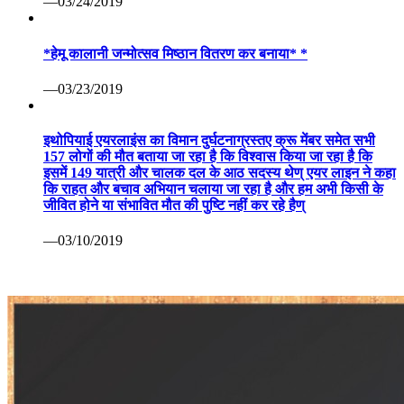
—03/24/2019
*हेमू कालानी जन्मोत्सव मिष्ठान वितरण कर बनाया* *
—03/23/2019
इथोपियाई एयरलाइंस का विमान दुर्घटनाग्रस्तए क्रू मेंबर समेत सभी
157 लोगों की मौत बताया जा रहा है कि विश्वास किया जा रहा है कि
इसमें 149 यात्री और चालक दल के आठ सदस्य थेण् एयर लाइन ने कहा
कि राहत और बचाव अभियान चलाया जा रहा है और हम अभी किसी के
जीवित होने या संभावित मौत की पुष्टि नहीं कर रहे हैण्
—03/10/2019