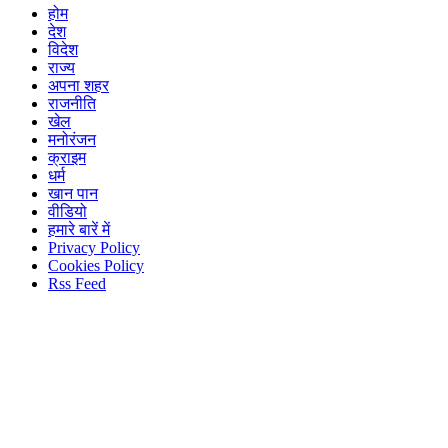
होम
देश
विदेश
राज्य
अपना शहर
राजनीति
खेल
मनोरंजन
क्राइम
धर्म
खान पान
वीडियो
हमारे बारें में
Privacy Policy
Cookies Policy
Rss Feed