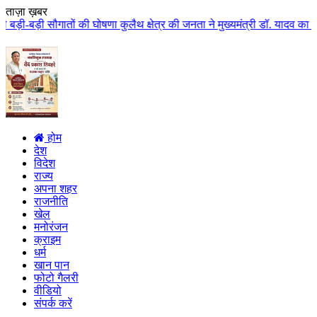
ताज़ा ख़बर
घोषणा कुलैथ क्षेत्र की जनता ने मुख्यमंत्री डॉ. यादव का किया आत्मीय स्वागत
|
होम
देश
विदेश
राज्य
अपना शहर
राजनीति
खेल
मनोरंजन
क्राइम
धर्म
खान पान
फोटो गैलरी
वीडियो
संपर्क करें