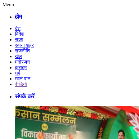
Menu
होम
देश
विदेश
राज्य
अपना शहर
राजनीति
खेल
मनोरंजन
क्राइम
धर्म
खान पान
वीडियो
संपर्क करें