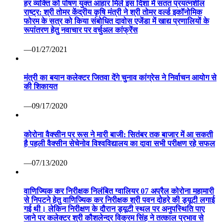
हर व्यक्ति को पोषण युक्त आहार मिले इस दिशा में सतत प्रयत्नशील
राष्ट्र: श्री तोमर केंद्रीय कृषि मंत्री ने श्री तोमर वर्ल्ड इकॉनोमिक
फोरम के सत्र को किया संबोधित दावोस एजेंडा में खाद्य प्रणालियों के
रूपांतरण हेतु नवाचार पर वर्चुअल कांफ्रेंस
—01/27/2021
मंत्री का बयान कलेक्टर जितवा देंगे चुनाव कांग्रेस ने निर्वाचन आयोग से
की शिकायत
—09/17/2020
कोरोना वैक्सीन पर रूस ने मारी बाजी: सितंबर तक बाजार में आ सकती
है पहली वैक्सीन सेचेनोव विश्वविद्यालय का दावा सभी परीक्षण रहे सफल
—07/13/2020
वाणिज्यिक कर निरीक्षक निलंबित ग्वालियर 07 अप्रैल कोरोना महामारी
से निपटने हेतु वाणिज्यिक कर निरीक्षक श्री पवन दोहरे की ड्यूटी लगाई
गई थी। लेकिन निरीक्षण के दौरान ड्यूटी स्थल पर अनुपस्थिति पाए
जाने पर कलेक्टर श्री कौशलेन्द्र विक्रम सिंह ने तत्काल प्रभाव से