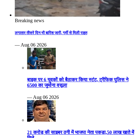
Breaking news
लगातार तीसरे दिन भी बारिश जारी, गर्मी से मिली राहत
— Aug 06 2026
बाइक पर 6 युवकों को बैठाकर किया स्टंट, ट्रैफिक पुलिस ने
6500 का जुर्माना वसूला
— Aug 06 2026
21 करोड़ की साइबर ठगी में भाजपा नेता पकड़ा,50 लाख खाते में
मिले