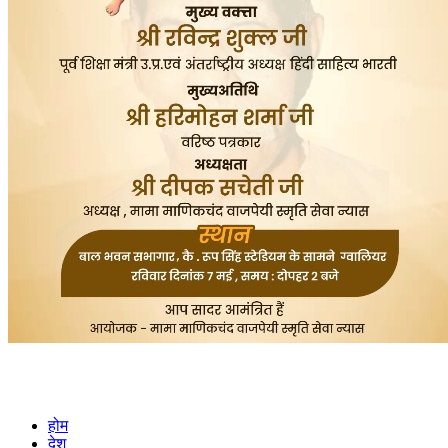
होम
देश