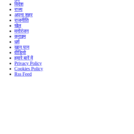
विदेश
राज्य
अपना शहर
राजनीति
खेल
मनोरंजन
क्राइम
धर्म
खान पान
वीडियो
हमारे बारें में
Privacy Policy
Cookies Policy
Rss Feed