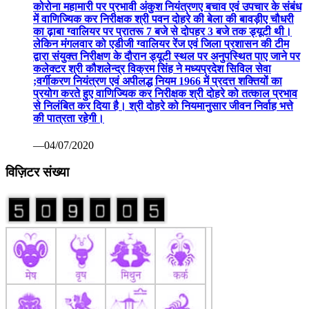
कोरोना महामारी पर प्रभावी अंकुश नियंत्रणए बचाव एवं उपचार के संबंध
में वाणिज्यिक कर निरीक्षक श्री पवन दोहरे की बेला की बावड़ीए चौधरी
का ढ़ाबा ग्वालियर पर प्रातरू 7 बजे से दोपहर 3 बजे तक ड्यूटी थी।
लेकिन मंगलवार को एडीजी ग्वालियर रेंज एवं जिला प्रशासन की टीम
द्वारा संयुक्त निरीक्षण के दौरान ड्यूटी स्थल पर अनुपस्थित पाए जाने पर
कलेक्टर श्री कौशलेन्द्र विक्रम सिंह ने मध्यप्रदेश सिविल सेवा
;वर्गीकरण नियंत्रण एवं अपीलद्ध नियम 1966 में प्रदत्त शक्तियों का
प्रयोग करते हुए वाणिज्यिक कर निरीक्षक श्री दोहरे को तत्काल प्रभाव
से निलंबित कर दिया है। श्री दोहरे को नियमानुसार जीवन निर्वाह भत्ते
की पात्रता रहेगी।
—04/07/2020
विज़िटर संख्या