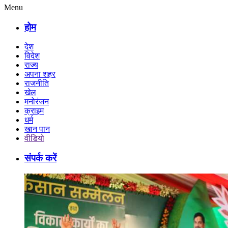
Menu
होम
देश
विदेश
राज्य
अपना शहर
राजनीति
खेल
मनोरंजन
क्राइम
धर्म
खान पान
वीडियो
संपर्क करें