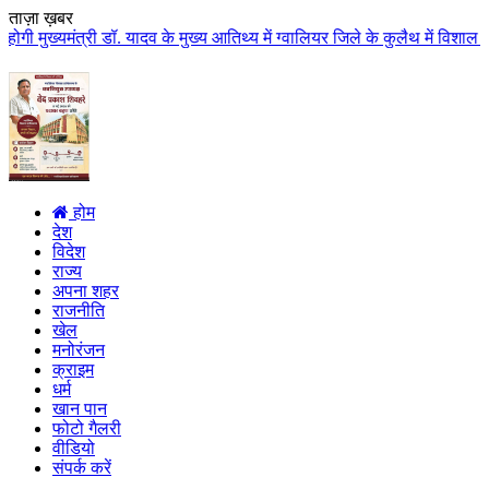
ताज़ा ख़बर
 यादव के मुख्य आतिथ्य में ग्वालियर जिले के कुलैथ में विशाल किसान सम्मेलन आयो
होम
देश
विदेश
राज्य
अपना शहर
राजनीति
खेल
मनोरंजन
क्राइम
धर्म
खान पान
फोटो गैलरी
वीडियो
संपर्क करें