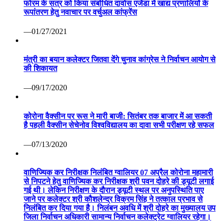
फोरम के सत्र को किया संबोधित दावोस एजेंडा में खाद्य प्रणालियों के
रूपांतरण हेतु नवाचार पर वर्चुअल कांफ्रेंस
—01/27/2021
मंत्री का बयान कलेक्टर जितवा देंगे चुनाव कांग्रेस ने निर्वाचन आयोग से
की शिकायत
—09/17/2020
कोरोना वैक्सीन पर रूस ने मारी बाजी: सितंबर तक बाजार में आ सकती
है पहली वैक्सीन सेचेनोव विश्वविद्यालय का दावा सभी परीक्षण रहे सफल
—07/13/2020
वाणिज्यिक कर निरीक्षक निलंबित ग्वालियर 07 अप्रैल कोरोना महामारी
से निपटने हेतु वाणिज्यिक कर निरीक्षक श्री पवन दोहरे की ड्यूटी लगाई
गई थी। लेकिन निरीक्षण के दौरान ड्यूटी स्थल पर अनुपस्थिति पाए
जाने पर कलेक्टर श्री कौशलेन्द्र विक्रम सिंह ने तत्काल प्रभाव से
निलंबित कर दिया गया है। निलंबन अवधि में श्री दोहरे का मुख्यालय उप
जिला निर्वाचन अधिकारी सामान्य निर्वाचन कलेक्ट्रेट ग्वालियर रहेगा।