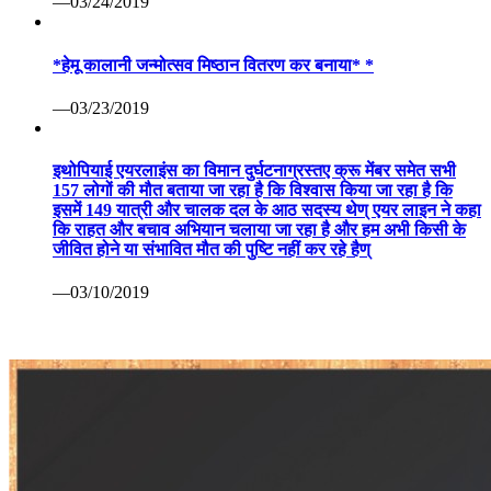
—03/24/2019
*हेमू कालानी जन्मोत्सव मिष्ठान वितरण कर बनाया* *
—03/23/2019
इथोपियाई एयरलाइंस का विमान दुर्घटनाग्रस्तए क्रू मेंबर समेत सभी
157 लोगों की मौत बताया जा रहा है कि विश्वास किया जा रहा है कि
इसमें 149 यात्री और चालक दल के आठ सदस्य थेण् एयर लाइन ने कहा
कि राहत और बचाव अभियान चलाया जा रहा है और हम अभी किसी के
जीवित होने या संभावित मौत की पुष्टि नहीं कर रहे हैण्
—03/10/2019