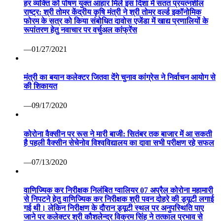
हर व्यक्ति को पोषण युक्त आहार मिले इस दिशा में सतत प्रयत्नशील
राष्ट्र: श्री तोमर केंद्रीय कृषि मंत्री ने श्री तोमर वर्ल्ड इकॉनोमिक
फोरम के सत्र को किया संबोधित दावोस एजेंडा में खाद्य प्रणालियों के
रूपांतरण हेतु नवाचार पर वर्चुअल कांफ्रेंस
—01/27/2021
मंत्री का बयान कलेक्टर जितवा देंगे चुनाव कांग्रेस ने निर्वाचन आयोग से
की शिकायत
—09/17/2020
कोरोना वैक्सीन पर रूस ने मारी बाजी: सितंबर तक बाजार में आ सकती
है पहली वैक्सीन सेचेनोव विश्वविद्यालय का दावा सभी परीक्षण रहे सफल
—07/13/2020
वाणिज्यिक कर निरीक्षक निलंबित ग्वालियर 07 अप्रैल कोरोना महामारी
से निपटने हेतु वाणिज्यिक कर निरीक्षक श्री पवन दोहरे की ड्यूटी लगाई
गई थी। लेकिन निरीक्षण के दौरान ड्यूटी स्थल पर अनुपस्थिति पाए
जाने पर कलेक्टर श्री कौशलेन्द्र विक्रम सिंह ने तत्काल प्रभाव से