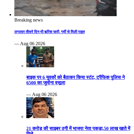
Breaking news
लगातार तीसरे दिन भी बारिश जारी, गर्मी से मिली राहत
— Aug 06 2026
बाइक पर 6 युवकों को बैठाकर किया स्टंट, ट्रैफिक पुलिस ने
6500 का जुर्माना वसूला
— Aug 06 2026
21 करोड़ की साइबर ठगी में भाजपा नेता पकड़ा,50 लाख खाते में
मिले