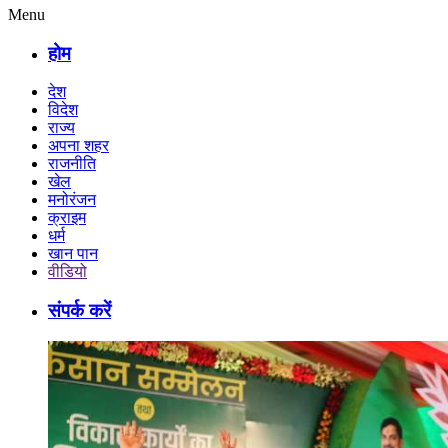
Menu
होम
देश
विदेश
राज्य
अपना शहर
राजनीति
खेल
मनोरंजन
क्राइम
धर्म
खान पान
वीडियो
संपर्क करें