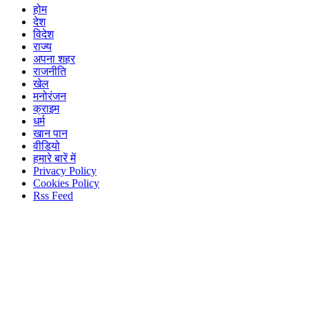
होम
देश
विदेश
राज्य
अपना शहर
राजनीति
खेल
मनोरंजन
क्राइम
धर्म
खान पान
वीडियो
हमारे बारें में
Privacy Policy
Cookies Policy
Rss Feed