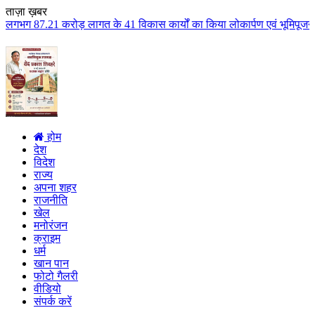
ताज़ा ख़बर
गत के 41 विकास कार्यों का किया लोकार्पण एवं भूमिपूजन कुलैथ क्षेत्र के विकास 
होम
देश
विदेश
राज्य
अपना शहर
राजनीति
खेल
मनोरंजन
क्राइम
धर्म
खान पान
फोटो गैलरी
वीडियो
संपर्क करें