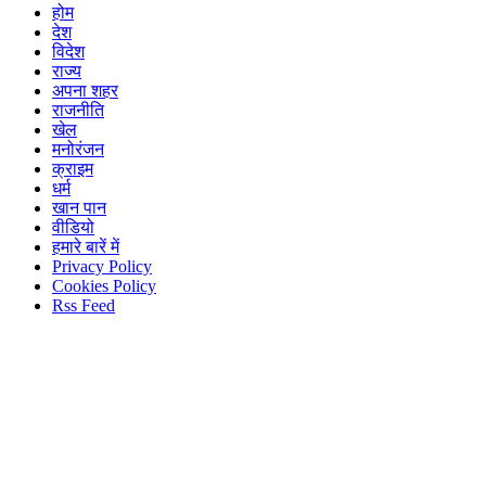
होम
देश
विदेश
राज्य
अपना शहर
राजनीति
खेल
मनोरंजन
क्राइम
धर्म
खान पान
वीडियो
हमारे बारें में
Privacy Policy
Cookies Policy
Rss Feed