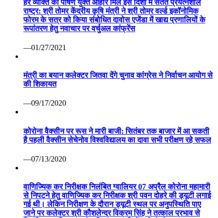
हर व्यक्ति को पोषण युक्त आहार मिले इस दिशा में सतत प्रयत्नशील
राष्ट्र: श्री तोमर केंद्रीय कृषि मंत्री ने श्री तोमर वर्ल्ड इकॉनोमिक
फोरम के सत्र को किया संबोधित दावोस एजेंडा में खाद्य प्रणालियों के
रूपांतरण हेतु नवाचार पर वर्चुअल कांफ्रेंस
—01/27/2021
मंत्री का बयान कलेक्टर जितवा देंगे चुनाव कांग्रेस ने निर्वाचन आयोग से
की शिकायत
—09/17/2020
कोरोना वैक्सीन पर रूस ने मारी बाजी: सितंबर तक बाजार में आ सकती
है पहली वैक्सीन सेचेनोव विश्वविद्यालय का दावा सभी परीक्षण रहे सफल
—07/13/2020
वाणिज्यिक कर निरीक्षक निलंबित ग्वालियर 07 अप्रैल कोरोना महामारी
से निपटने हेतु वाणिज्यिक कर निरीक्षक श्री पवन दोहरे की ड्यूटी लगाई
गई थी। लेकिन निरीक्षण के दौरान ड्यूटी स्थल पर अनुपस्थिति पाए
जाने पर कलेक्टर श्री कौशलेन्द्र विक्रम सिंह ने तत्काल प्रभाव से