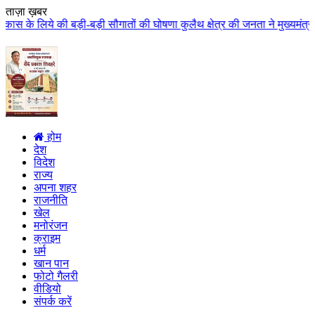
ताज़ा ख़बर
बड़ी सौगातों की घोषणा कुलैथ क्षेत्र की जनता ने मुख्यमंत्री डॉ. यादव का किया आ
होम
देश
विदेश
राज्य
अपना शहर
राजनीति
खेल
मनोरंजन
क्राइम
धर्म
खान पान
फोटो गैलरी
वीडियो
संपर्क करें