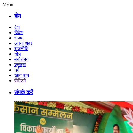
Menu
होम
देश
विदेश
राज्य
अपना शहर
राजनीति
खेल
मनोरंजन
क्राइम
धर्म
खान पान
वीडियो
संपर्क करें