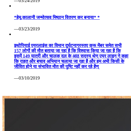
—03/24/2019
*हेमू कालानी जन्मोत्सव मिष्ठान वितरण कर बनाया* *
—03/23/2019
इथोपियाई एयरलाइंस का विमान दुर्घटनाग्रस्तए क्रू मेंबर समेत सभी
157 लोगों की मौत बताया जा रहा है कि विश्वास किया जा रहा है कि
इसमें 149 यात्री और चालक दल के आठ सदस्य थेण् एयर लाइन ने कहा
कि राहत और बचाव अभियान चलाया जा रहा है और हम अभी किसी के
जीवित होने या संभावित मौत की पुष्टि नहीं कर रहे हैण्
—03/10/2019