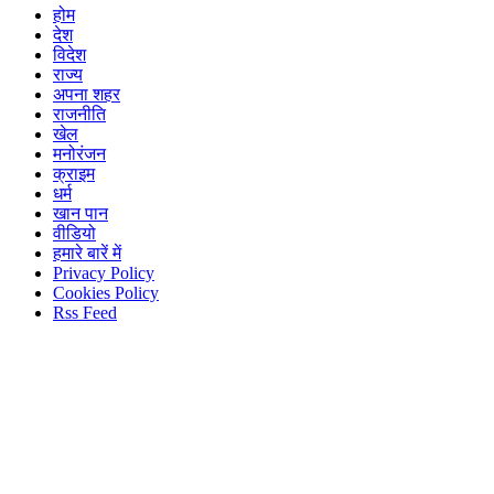
होम
देश
विदेश
राज्य
अपना शहर
राजनीति
खेल
मनोरंजन
क्राइम
धर्म
खान पान
वीडियो
हमारे बारें में
Privacy Policy
Cookies Policy
Rss Feed