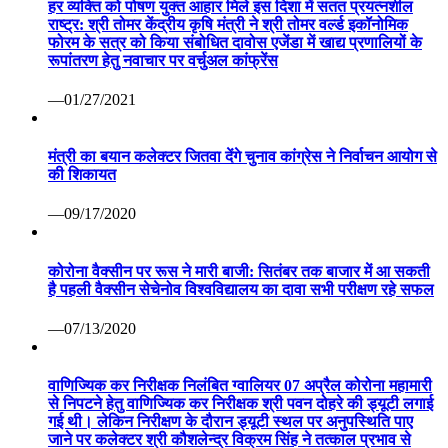
हर व्यक्ति को पोषण युक्त आहार मिले इस दिशा में सतत प्रयत्नशील
राष्ट्र: श्री तोमर केंद्रीय कृषि मंत्री ने श्री तोमर वर्ल्ड इकॉनोमिक
फोरम के सत्र को किया संबोधित दावोस एजेंडा में खाद्य प्रणालियों के
रूपांतरण हेतु नवाचार पर वर्चुअल कांफ्रेंस
—01/27/2021
मंत्री का बयान कलेक्टर जितवा देंगे चुनाव कांग्रेस ने निर्वाचन आयोग से
की शिकायत
—09/17/2020
कोरोना वैक्सीन पर रूस ने मारी बाजी: सितंबर तक बाजार में आ सकती
है पहली वैक्सीन सेचेनोव विश्वविद्यालय का दावा सभी परीक्षण रहे सफल
—07/13/2020
वाणिज्यिक कर निरीक्षक निलंबित ग्वालियर 07 अप्रैल कोरोना महामारी
से निपटने हेतु वाणिज्यिक कर निरीक्षक श्री पवन दोहरे की ड्यूटी लगाई
गई थी। लेकिन निरीक्षण के दौरान ड्यूटी स्थल पर अनुपस्थिति पाए
जाने पर कलेक्टर श्री कौशलेन्द्र विक्रम सिंह ने तत्काल प्रभाव से