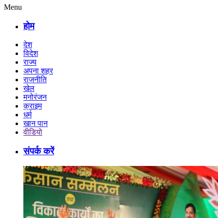
Menu
होम
देश
विदेश
राज्य
अपना शहर
राजनीति
खेल
मनोरंजन
क्राइम
धर्म
खान पान
वीडियो
संपर्क करें