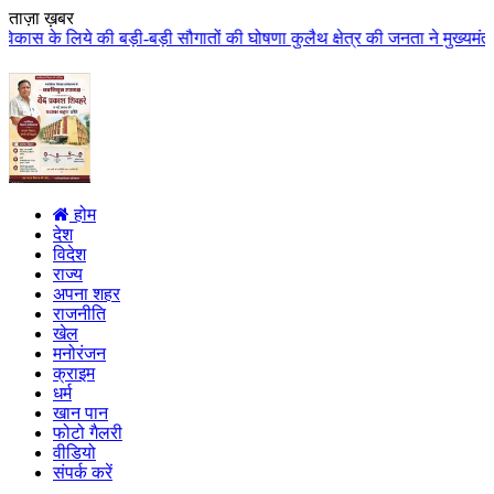
ताज़ा ख़बर
-बड़ी सौगातों की घोषणा कुलैथ क्षेत्र की जनता ने मुख्यमंत्री डॉ. यादव का किया 
होम
देश
विदेश
राज्य
अपना शहर
राजनीति
खेल
मनोरंजन
क्राइम
धर्म
खान पान
फोटो गैलरी
वीडियो
संपर्क करें