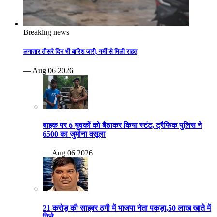
Breaking news
लगातार तीसरे दिन भी बारिश जारी, गर्मी से मिली राहत
— Aug 06 2026
बाइक पर 6 युवकों को बैठाकर किया स्टंट, ट्रैफिक पुलिस ने
6500 का जुर्माना वसूला
— Aug 06 2026
21 करोड़ की साइबर ठगी में भाजपा नेता पकड़ा,50 लाख खाते में
मिले