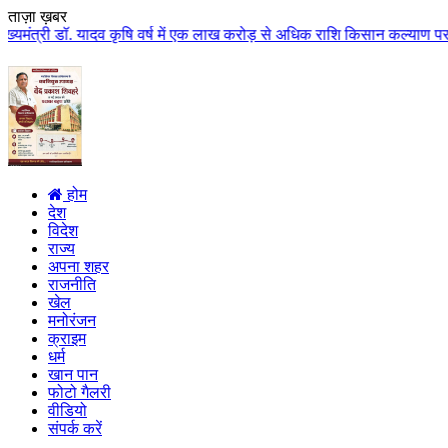
ताज़ा ख़बर
ादव कृषि वर्ष में एक लाख करोड़ से अधिक राशि किसान कल्याण पर खर्च होगी मुख्यमं
होम
देश
विदेश
राज्य
अपना शहर
राजनीति
खेल
मनोरंजन
क्राइम
धर्म
खान पान
फोटो गैलरी
वीडियो
संपर्क करें