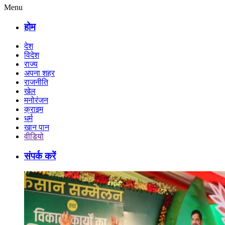
Menu
होम
देश
विदेश
राज्य
अपना शहर
राजनीति
खेल
मनोरंजन
क्राइम
धर्म
खान पान
वीडियो
संपर्क करें