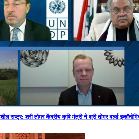
ल राष्ट्र: श्री तोमर केंद्रीय कृषि मंत्री ने श्री तोमर वर्ल्ड इकॉनो