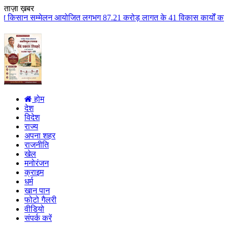
ताज़ा ख़बर
 सम्मेलन आयोजित लगभग 87.21 करोड़ लागत के 41 विकास कार्यों का किया लोकार्पण ए
होम
देश
विदेश
राज्य
अपना शहर
राजनीति
खेल
मनोरंजन
क्राइम
धर्म
खान पान
फोटो गैलरी
वीडियो
संपर्क करें