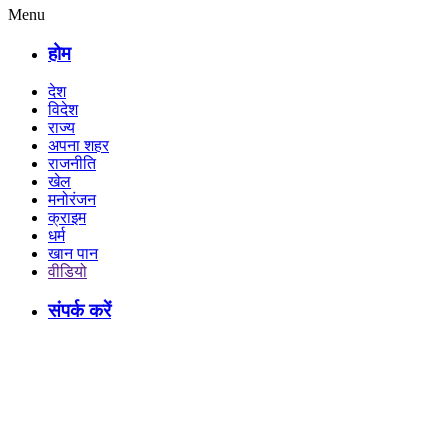
Menu
होम
देश
विदेश
राज्य
अपना शहर
राजनीति
खेल
मनोरंजन
क्राइम
धर्म
खान पान
वीडियो
संपर्क करें