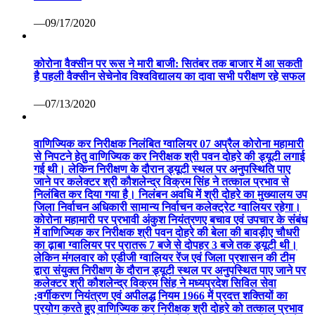
—09/17/2020
कोरोना वैक्सीन पर रूस ने मारी बाजी: सितंबर तक बाजार में आ सकती
है पहली वैक्सीन सेचेनोव विश्वविद्यालय का दावा सभी परीक्षण रहे सफल
—07/13/2020
वाणिज्यिक कर निरीक्षक निलंबित ग्वालियर 07 अप्रैल कोरोना महामारी
से निपटने हेतु वाणिज्यिक कर निरीक्षक श्री पवन दोहरे की ड्यूटी लगाई
गई थी। लेकिन निरीक्षण के दौरान ड्यूटी स्थल पर अनुपस्थिति पाए
जाने पर कलेक्टर श्री कौशलेन्द्र विक्रम सिंह ने तत्काल प्रभाव से
निलंबित कर दिया गया है। निलंबन अवधि में श्री दोहरे का मुख्यालय उप
जिला निर्वाचन अधिकारी सामान्य निर्वाचन कलेक्ट्रेट ग्वालियर रहेगा।
कोरोना महामारी पर प्रभावी अंकुश नियंत्रणए बचाव एवं उपचार के संबंध
में वाणिज्यिक कर निरीक्षक श्री पवन दोहरे की बेला की बावड़ीए चौधरी
का ढ़ाबा ग्वालियर पर प्रातरू 7 बजे से दोपहर 3 बजे तक ड्यूटी थी।
लेकिन मंगलवार को एडीजी ग्वालियर रेंज एवं जिला प्रशासन की टीम
द्वारा संयुक्त निरीक्षण के दौरान ड्यूटी स्थल पर अनुपस्थित पाए जाने पर
कलेक्टर श्री कौशलेन्द्र विक्रम सिंह ने मध्यप्रदेश सिविल सेवा
;वर्गीकरण नियंत्रण एवं अपीलद्ध नियम 1966 में प्रदत्त शक्तियों का
प्रयोग करते हुए वाणिज्यिक कर निरीक्षक श्री दोहरे को तत्काल प्रभाव