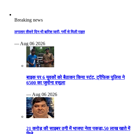
Breaking news
लगातार तीसरे दिन भी बारिश जारी, गर्मी से मिली राहत
— Aug 06 2026
बाइक पर 6 युवकों को बैठाकर किया स्टंट, ट्रैफिक पुलिस ने
6500 का जुर्माना वसूला
— Aug 06 2026
21 करोड़ की साइबर ठगी में भाजपा नेता पकड़ा,50 लाख खाते में
मिले