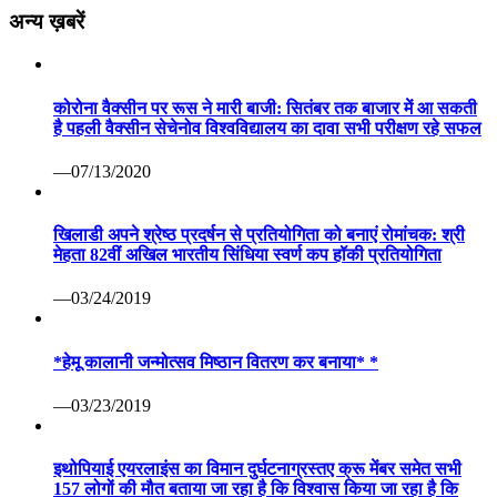
अन्य ख़बरें
कोरोना वैक्सीन पर रूस ने मारी बाजी: सितंबर तक बाजार में आ सकती
है पहली वैक्सीन सेचेनोव विश्वविद्यालय का दावा सभी परीक्षण रहे सफल
—07/13/2020
खिलाडी अपने श्रेष्ठ प्रदर्षन से प्रतियोगिता को बनाएं रोमांचक: श्री
मेहता 82वीं अखिल भारतीय सिंधिया स्वर्ण कप हॉकी प्रतियोगिता
—03/24/2019
*हेमू कालानी जन्मोत्सव मिष्ठान वितरण कर बनाया* *
—03/23/2019
इथोपियाई एयरलाइंस का विमान दुर्घटनाग्रस्तए क्रू मेंबर समेत सभी
157 लोगों की मौत बताया जा रहा है कि विश्वास किया जा रहा है कि