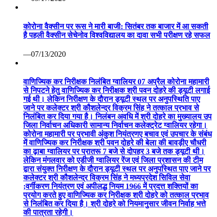
विज़िटर संख्या
अन्य ख़बरें