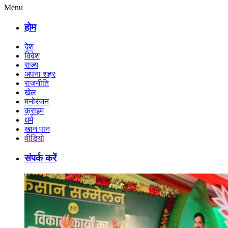
Menu
होम
देश
विदेश
राज्य
अपना शहर
राजनीति
खेल
मनोरंजन
क्राइम
धर्म
खान पान
वीडियो
संपर्क करें