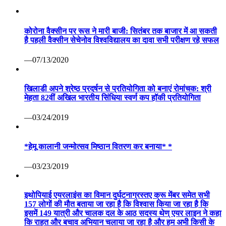
—03/10/2019
होम
देश
विदेश
राज्य
अपना शहर
राजनीति
खेल
मनोरंजन
क्राइम
धर्म
खान पान
वीडियो
हमारे बारें में
Privacy Policy