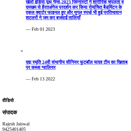
MP Info News
Invalid RSS feed URL.
ब्रेकिंग न्यूज़
बेटी की शादी, चोर घर का ताला तोड़ 20 लाख समेट ले गए.ताऊ के घर
से भी बटोरा माल
—02/10/2022