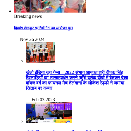
खेलो इंडिया यूथ गेम्स-2023 जिम्नास्टों ने शारीरिक चपलता व
दमखम से हैरतअंगेज प्रदर्शन कर किया रोमांचित बैडमिंटन के
एकल क्वार्टर फाइनल हुए और युगल स्पर्धा भी हुई प्रतिभावान
शटलरों ने जम कर बजवाईं तालियाँ
— Feb 01 2023
दद्दा स्मृति 24वी संभागीय सीनियर फुटबॉल यादव टीम का खिताब
पर कब्जा ग्वालियर
— Feb 13 2022
वीडियो
संपादक
Rajesh Jaiswal
9425401405
rajeshgwl9@gmail.com