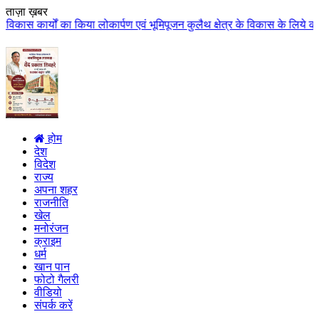
ताज़ा ख़बर
ा लोकार्पण एवं भूमिपूजन कुलैथ क्षेत्र के विकास के लिये की बड़ी-बड़ी सौगातों की
होम
देश
विदेश
राज्य
अपना शहर
राजनीति
खेल
मनोरंजन
क्राइम
धर्म
खान पान
फोटो गैलरी
वीडियो
संपर्क करें