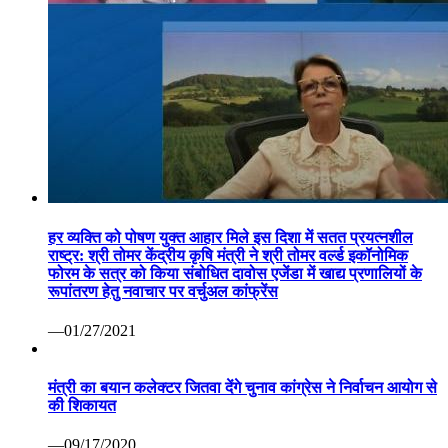
कोरोना वैक्सीन पर रूस ने मारी बाजी: सितंबर तक बाजार में आ सकती
है पहली वैक्सीन सेचेनोव विश्वविद्यालय का दावा सभी परीक्षण रहे सफल
—07/13/2020
वाणिज्यिक कर निरीक्षक निलंबित ग्वालियर 07 अप्रैल कोरोना महामारी
से निपटने हेतु वाणिज्यिक कर निरीक्षक श्री पवन दोहरे की ड्यूटी लगाई
गई थी। लेकिन निरीक्षण के दौरान ड्यूटी स्थल पर अनुपस्थिति पाए
जाने पर कलेक्टर श्री कौशलेन्द्र विक्रम सिंह ने तत्काल प्रभाव से
निलंबित कर दिया गया है। निलंबन अवधि में श्री दोहरे का मुख्यालय उप
जिला निर्वाचन अधिकारी सामान्य निर्वाचन कलेक्ट्रेट ग्वालियर रहेगा।
कोरोना महामारी पर प्रभावी अंकुश नियंत्रणए बचाव एवं उपचार के संबंध
में वाणिज्यिक कर निरीक्षक श्री पवन दोहरे की बेला की बावड़ीए चौधरी
का ढ़ाबा ग्वालियर पर प्रातरू 7 बजे से दोपहर 3 बजे तक ड्यूटी थी।
लेकिन मंगलवार को एडीजी ग्वालियर रेंज एवं जिला प्रशासन की टीम
द्वारा संयुक्त निरीक्षण के दौरान ड्यूटी स्थल पर अनुपस्थित पाए जाने पर
कलेक्टर श्री कौशलेन्द्र विक्रम सिंह ने मध्यप्रदेश सिविल सेवा
;वर्गीकरण नियंत्रण एवं अपीलद्ध नियम 1966 में प्रदत्त शक्तियों का
प्रयोग करते हुए वाणिज्यिक कर निरीक्षक श्री दोहरे को तत्काल प्रभाव
से निलंबित कर दिया है। श्री दोहरे को नियमानुसार जीवन निर्वाह भत्ते
की पात्रता रहेगी।
—04/07/2020