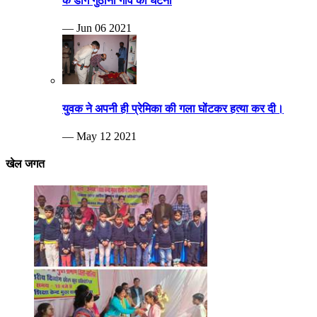
Breaking news
दिव्यांग खेलकूट प्रतियोगिता का आयोजन हुआ
— Nov 26 2024
खेलो इंडिया यूथ गेम्स – 2022 संभाग आयुक्त श्री दीपक सिंह
खिलाड़ियों का उत्साहवर्धन करने पहुँचे दर्शक दीर्घा में बैठकर देखा
बॉयज वर्ग का फायनल मैच तेलंगाना के लोकेश रेड्डी ने जमाया
खिताब पर कब्जा
— Feb 03 2023