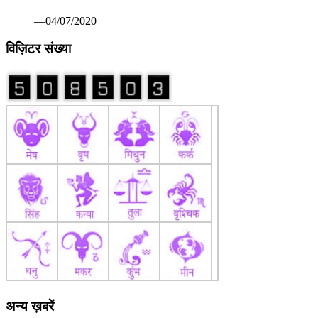
कोरोना वैक्सीन पर रूस ने मारी बाजी: सितंबर तक बाजार में आ सकती
है पहली वैक्सीन सेचेनोव विश्वविद्यालय का दावा सभी परीक्षण रहे सफल
—07/13/2020
खिलाडी अपने श्रेष्ठ प्रदर्षन से प्रतियोगिता को बनाएं रोमांचक: श्री
मेहता 82वीं अखिल भारतीय सिंधिया स्वर्ण कप हॉकी प्रतियोगिता
—03/24/2019
*हेमू कालानी जन्मोत्सव मिष्ठान वितरण कर बनाया* *
—03/23/2019
इथोपियाई एयरलाइंस का विमान दुर्घटनाग्रस्तए क्रू मेंबर समेत सभी
157 लोगों की मौत बताया जा रहा है कि विश्वास किया जा रहा है कि
इसमें 149 यात्री और चालक दल के आठ सदस्य थेण् एयर लाइन ने कहा
कि राहत और बचाव अभियान चलाया जा रहा है और हम अभी किसी के
जीवित होने या संभावित मौत की पुष्टि नहीं कर रहे हैण्