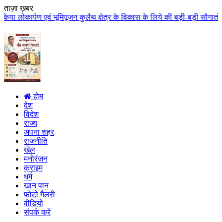
ताज़ा ख़बर
ूजन कुलैथ क्षेत्र के विकास के लिये की बड़ी-बड़ी सौगातों की घोषणा कुलैथ क्षेत्र
होम
देश
विदेश
राज्य
अपना शहर
राजनीति
खेल
मनोरंजन
क्राइम
धर्म
खान पान
फोटो गैलरी
वीडियो
संपर्क करें