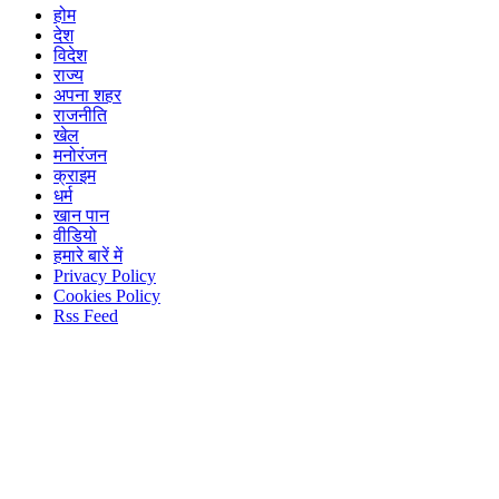
होम
देश
विदेश
राज्य
अपना शहर
राजनीति
खेल
मनोरंजन
क्राइम
धर्म
खान पान
वीडियो
हमारे बारें में
Privacy Policy
Cookies Policy
Rss Feed