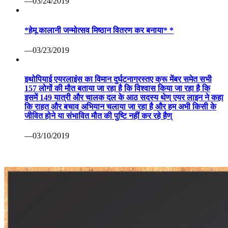
—03/24/2019
*हेमू कालानी जन्मोत्सव मिष्ठान वितरण कर बनाया* *
—03/23/2019
इथोपियाई एयरलाइंस का विमान दुर्घटनाग्रस्तए क्रू मेंबर समेत सभी
157 लोगों की मौत बताया जा रहा है कि विश्वास किया जा रहा है कि
इसमें 149 यात्री और चालक दल के आठ सदस्य थेण् एयर लाइन ने कहा
कि राहत और बचाव अभियान चलाया जा रहा है और हम अभी किसी के
जीवित होने या संभावित मौत की पुष्टि नहीं कर रहे हैण्
—03/10/2019