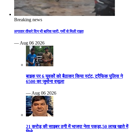
Breaking news
लगातार तीसरे दिन भी बारिश जारी, गर्मी से मिली राहत
— Aug 06 2026
बाइक पर 6 युवकों को बैठाकर किया स्टंट, ट्रैफिक पुलिस ने
6500 का जुर्माना वसूला
— Aug 06 2026
21 करोड़ की साइबर ठगी में भाजपा नेता पकड़ा,50 लाख खाते में
मिले