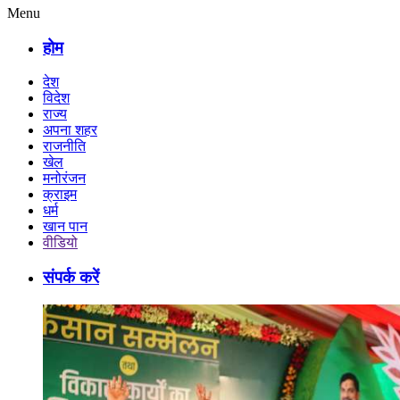
Menu
होम
देश
विदेश
राज्य
अपना शहर
राजनीति
खेल
मनोरंजन
क्राइम
धर्म
खान पान
वीडियो
संपर्क करें