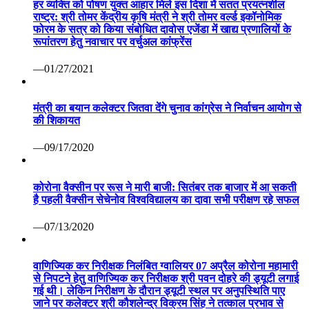
हर व्यक्ति को पोषण युक्त आहार मिले इस दिशा में सतत प्रयत्नशील
राष्ट्र: श्री तोमर केंद्रीय कृषि मंत्री ने श्री तोमर वर्ल्ड इकॉनोमिक
फोरम के सत्र को किया संबोधित दावोस एजेंडा में खाद्य प्रणालियों के
रूपांतरण हेतु नवाचार पर वर्चुअल कांफ्रेंस
—01/27/2021
मंत्री का बयान कलेक्टर जितवा देंगे चुनाव कांग्रेस ने निर्वाचन आयोग से
की शिकायत
—09/17/2020
कोरोना वैक्सीन पर रूस ने मारी बाजी: सितंबर तक बाजार में आ सकती
है पहली वैक्सीन सेचेनोव विश्वविद्यालय का दावा सभी परीक्षण रहे सफल
—07/13/2020
वाणिज्यिक कर निरीक्षक निलंबित ग्वालियर 07 अप्रैल कोरोना महामारी
से निपटने हेतु वाणिज्यिक कर निरीक्षक श्री पवन दोहरे की ड्यूटी लगाई
गई थी। लेकिन निरीक्षण के दौरान ड्यूटी स्थल पर अनुपस्थिति पाए
जाने पर कलेक्टर श्री कौशलेन्द्र विक्रम सिंह ने तत्काल प्रभाव से