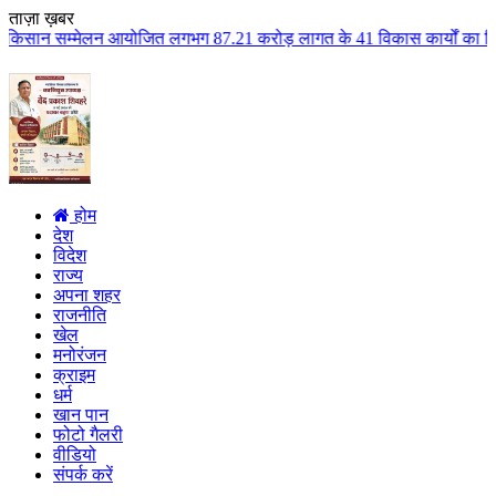
ताज़ा ख़बर
ोजित लगभग 87.21 करोड़ लागत के 41 विकास कार्यों का किया लोकार्पण एवं भूमिपूज
होम
देश
विदेश
राज्य
अपना शहर
राजनीति
खेल
मनोरंजन
क्राइम
धर्म
खान पान
फोटो गैलरी
वीडियो
संपर्क करें