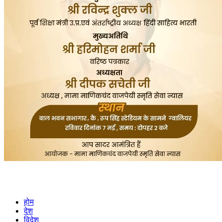
होम
देश
विदेश