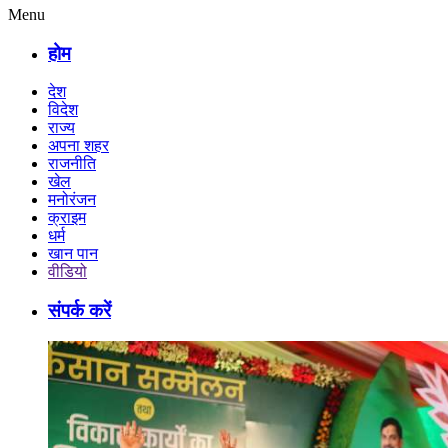
Menu
होम
देश
विदेश
राज्य
अपना शहर
राजनीति
खेल
मनोरंजन
क्राइम
धर्म
खान पान
वीडियो
संपर्क करें