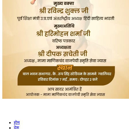
होम
देश