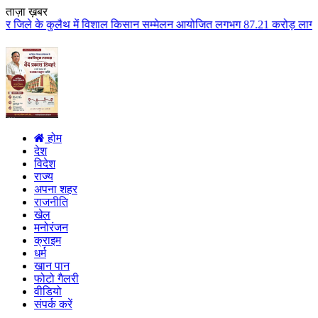
ताज़ा ख़बर
 में विशाल किसान सम्मेलन आयोजित लगभग 87.21 करोड़ लागत के 41 विकास कार्यों का
होम
देश
विदेश
राज्य
अपना शहर
राजनीति
खेल
मनोरंजन
क्राइम
धर्म
खान पान
फोटो गैलरी
वीडियो
संपर्क करें