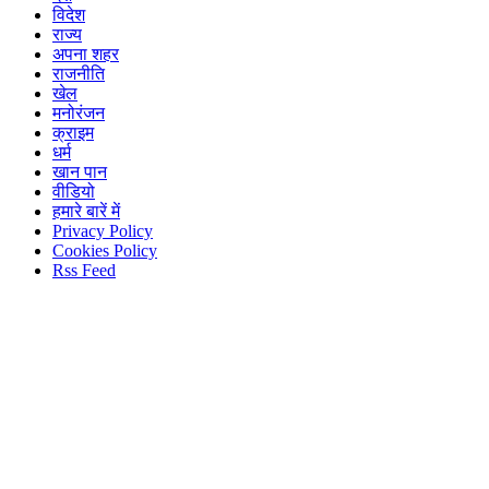
विदेश
राज्य
अपना शहर
राजनीति
खेल
मनोरंजन
क्राइम
धर्म
खान पान
वीडियो
हमारे बारें में
Privacy Policy
Cookies Policy
Rss Feed