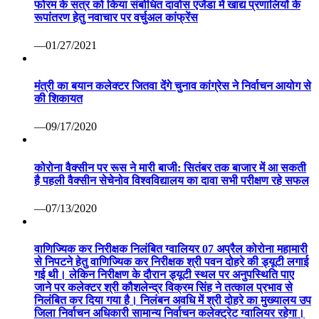
फोरम के सत्र को किया संबोधित दावोस एजेंडा में खाद्य प्रणालियों के
रूपांतरण हेतु नवाचार पर वर्चुअल कांफ्रेंस
—01/27/2021
मंत्री का बयान कलेक्टर जितवा देंगे चुनाव कांग्रेस ने निर्वाचन आयोग से
की शिकायत
—09/17/2020
कोरोना वैक्सीन पर रूस ने मारी बाजी: सितंबर तक बाजार में आ सकती
है पहली वैक्सीन सेचेनोव विश्वविद्यालय का दावा सभी परीक्षण रहे सफल
—07/13/2020
वाणिज्यिक कर निरीक्षक निलंबित ग्वालियर 07 अप्रैल कोरोना महामारी
से निपटने हेतु वाणिज्यिक कर निरीक्षक श्री पवन दोहरे की ड्यूटी लगाई
गई थी। लेकिन निरीक्षण के दौरान ड्यूटी स्थल पर अनुपस्थिति पाए
जाने पर कलेक्टर श्री कौशलेन्द्र विक्रम सिंह ने तत्काल प्रभाव से
निलंबित कर दिया गया है। निलंबन अवधि में श्री दोहरे का मुख्यालय उप
जिला निर्वाचन अधिकारी सामान्य निर्वाचन कलेक्ट्रेट ग्वालियर रहेगा।