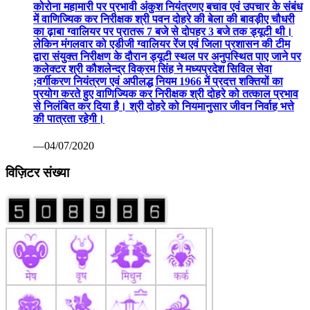
कोरोना महामारी पर प्रभावी अंकुश नियंत्रणए बचाव एवं उपचार के संबंध
में वाणिज्यिक कर निरीक्षक श्री पवन दोहरे की बेला की बावड़ीए चौधरी
का ढ़ाबा ग्वालियर पर प्रातरू 7 बजे से दोपहर 3 बजे तक ड्यूटी थी।
लेकिन मंगलवार को एडीजी ग्वालियर रेंज एवं जिला प्रशासन की टीम
द्वारा संयुक्त निरीक्षण के दौरान ड्यूटी स्थल पर अनुपस्थित पाए जाने पर
कलेक्टर श्री कौशलेन्द्र विक्रम सिंह ने मध्यप्रदेश सिविल सेवा
;वर्गीकरण नियंत्रण एवं अपीलद्ध नियम 1966 में प्रदत्त शक्तियों का
प्रयोग करते हुए वाणिज्यिक कर निरीक्षक श्री दोहरे को तत्काल प्रभाव
से निलंबित कर दिया है। श्री दोहरे को नियमानुसार जीवन निर्वाह भत्ते
की पात्रता रहेगी।
—04/07/2020
विज़िटर संख्या