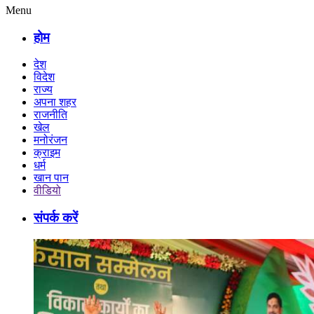
Menu
होम
देश
विदेश
राज्य
अपना शहर
राजनीति
खेल
मनोरंजन
क्राइम
धर्म
खान पान
वीडियो
संपर्क करें