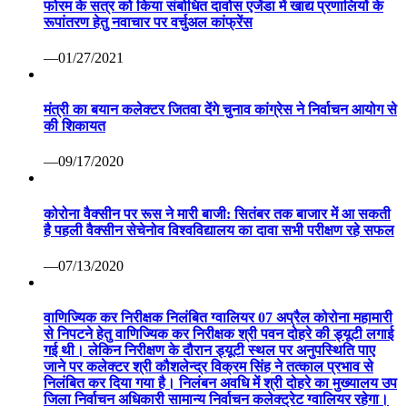
फोरम के सत्र को किया संबोधित दावोस एजेंडा में खाद्य प्रणालियों के
रूपांतरण हेतु नवाचार पर वर्चुअल कांफ्रेंस
—01/27/2021
मंत्री का बयान कलेक्टर जितवा देंगे चुनाव कांग्रेस ने निर्वाचन आयोग से
की शिकायत
—09/17/2020
कोरोना वैक्सीन पर रूस ने मारी बाजी: सितंबर तक बाजार में आ सकती
है पहली वैक्सीन सेचेनोव विश्वविद्यालय का दावा सभी परीक्षण रहे सफल
—07/13/2020
वाणिज्यिक कर निरीक्षक निलंबित ग्वालियर 07 अप्रैल कोरोना महामारी
से निपटने हेतु वाणिज्यिक कर निरीक्षक श्री पवन दोहरे की ड्यूटी लगाई
गई थी। लेकिन निरीक्षण के दौरान ड्यूटी स्थल पर अनुपस्थिति पाए
जाने पर कलेक्टर श्री कौशलेन्द्र विक्रम सिंह ने तत्काल प्रभाव से
निलंबित कर दिया गया है। निलंबन अवधि में श्री दोहरे का मुख्यालय उप
जिला निर्वाचन अधिकारी सामान्य निर्वाचन कलेक्ट्रेट ग्वालियर रहेगा।