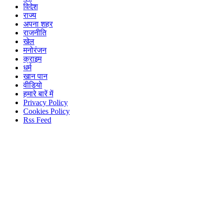
विदेश
राज्य
अपना शहर
राजनीति
खेल
मनोरंजन
क्राइम
धर्म
खान पान
वीडियो
हमारे बारें में
Privacy Policy
Cookies Policy
Rss Feed