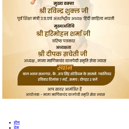
होम
देश