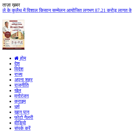
ताज़ा ख़बर
िशाल किसान सम्मेलन आयोजित लगभग 87.21 करोड़ लागत के 41 विकास कार्यों का किया 
होम
देश
विदेश
राज्य
अपना शहर
राजनीति
खेल
मनोरंजन
क्राइम
धर्म
खान पान
फोटो गैलरी
वीडियो
संपर्क करें