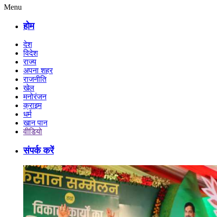
Menu
होम
देश
विदेश
राज्य
अपना शहर
राजनीति
खेल
मनोरंजन
क्राइम
धर्म
खान पान
वीडियो
संपर्क करें