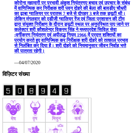
कोरोना महामारी पर प्रभावी अंकुश नियंत्रणए बचाव एवं उपचार के संबंध
में वाणिज्यिक कर निरीक्षक श्री पवन दोहरे की बेला की बावड़ीए चौधरी
का ढ़ाबा ग्वालियर पर प्रातरू 7 बजे से दोपहर 3 बजे तक ड्यूटी थी।
लेकिन मंगलवार को एडीजी ग्वालियर रेंज एवं जिला प्रशासन की टीम
द्वारा संयुक्त निरीक्षण के दौरान ड्यूटी स्थल पर अनुपस्थित पाए जाने पर
कलेक्टर श्री कौशलेन्द्र विक्रम सिंह ने मध्यप्रदेश सिविल सेवा
;वर्गीकरण नियंत्रण एवं अपीलद्ध नियम 1966 में प्रदत्त शक्तियों का
प्रयोग करते हुए वाणिज्यिक कर निरीक्षक श्री दोहरे को तत्काल प्रभाव
से निलंबित कर दिया है। श्री दोहरे को नियमानुसार जीवन निर्वाह भत्ते
की पात्रता रहेगी।
—04/07/2020
विज़िटर संख्या