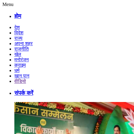
Menu
होम
देश
विदेश
राज्य
अपना शहर
राजनीति
खेल
मनोरंजन
क्राइम
धर्म
खान पान
वीडियो
संपर्क करें