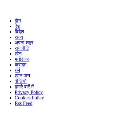
होम
देश
विदेश
राज्य
अपना शहर
राजनीति
खेल
मनोरंजन
क्राइम
धर्म
खान पान
वीडियो
हमारे बारें में
Privacy Policy
Cookies Policy
Rss Feed