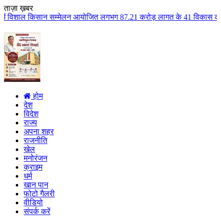
ताज़ा ख़बर
म्मेलन आयोजित लगभग 87.21 करोड़ लागत के 41 विकास कार्यों का किया लोकार्पण एवं
होम
देश
विदेश
राज्य
अपना शहर
राजनीति
खेल
मनोरंजन
क्राइम
धर्म
खान पान
फोटो गैलरी
वीडियो
संपर्क करें