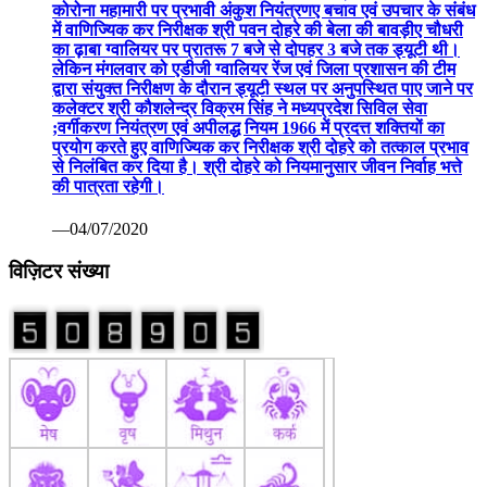
कोरोना महामारी पर प्रभावी अंकुश नियंत्रणए बचाव एवं उपचार के संबंध
में वाणिज्यिक कर निरीक्षक श्री पवन दोहरे की बेला की बावड़ीए चौधरी
का ढ़ाबा ग्वालियर पर प्रातरू 7 बजे से दोपहर 3 बजे तक ड्यूटी थी।
लेकिन मंगलवार को एडीजी ग्वालियर रेंज एवं जिला प्रशासन की टीम
द्वारा संयुक्त निरीक्षण के दौरान ड्यूटी स्थल पर अनुपस्थित पाए जाने पर
कलेक्टर श्री कौशलेन्द्र विक्रम सिंह ने मध्यप्रदेश सिविल सेवा
;वर्गीकरण नियंत्रण एवं अपीलद्ध नियम 1966 में प्रदत्त शक्तियों का
प्रयोग करते हुए वाणिज्यिक कर निरीक्षक श्री दोहरे को तत्काल प्रभाव
से निलंबित कर दिया है। श्री दोहरे को नियमानुसार जीवन निर्वाह भत्ते
की पात्रता रहेगी।
—04/07/2020
विज़िटर संख्या