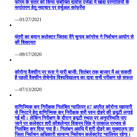
फोरम के सत्र को किया संबोधित दावोस एजेंडा में खाद्य प्रणालियों के
रूपांतरण हेतु नवाचार पर वर्चुअल कांफ्रेंस
—01/27/2021
मंत्री का बयान कलेक्टर जितवा देंगे चुनाव कांग्रेस ने निर्वाचन आयोग से
की शिकायत
—09/17/2020
कोरोना वैक्सीन पर रूस ने मारी बाजी: सितंबर तक बाजार में आ सकती
है पहली वैक्सीन सेचेनोव विश्वविद्यालय का दावा सभी परीक्षण रहे सफल
—07/13/2020
वाणिज्यिक कर निरीक्षक निलंबित ग्वालियर 07 अप्रैल कोरोना महामारी
से निपटने हेतु वाणिज्यिक कर निरीक्षक श्री पवन दोहरे की ड्यूटी लगाई
गई थी। लेकिन निरीक्षण के दौरान ड्यूटी स्थल पर अनुपस्थिति पाए
जाने पर कलेक्टर श्री कौशलेन्द्र विक्रम सिंह ने तत्काल प्रभाव से
निलंबित कर दिया गया है। निलंबन अवधि में श्री दोहरे का मुख्यालय उप
जिला निर्वाचन अधिकारी सामान्य निर्वाचन कलेक्ट्रेट ग्वालियर रहेगा।