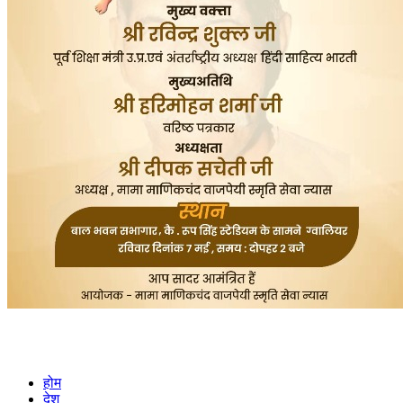
होम
देश