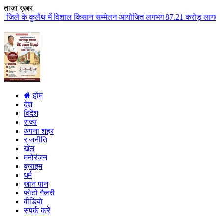
ताज़ा ख़बर
ुलैथ में विशाल किसान सम्मेलन आयोजित लगभग 87.21 करोड़ लागत के 41 विकास कार्यो
होम
देश
विदेश
राज्य
अपना शहर
राजनीति
खेल
मनोरंजन
क्राइम
धर्म
खान पान
फोटो गैलरी
वीडियो
संपर्क करें