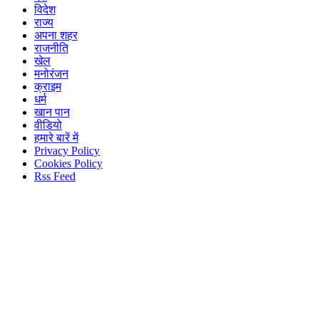
विदेश
राज्य
अपना शहर
राजनीति
खेल
मनोरंजन
क्राइम
धर्म
खान पान
वीडियो
हमारे बारें में
Privacy Policy
Cookies Policy
Rss Feed