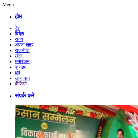
Menu
होम
देश
विदेश
राज्य
अपना शहर
राजनीति
खेल
मनोरंजन
क्राइम
धर्म
खान पान
वीडियो
संपर्क करें