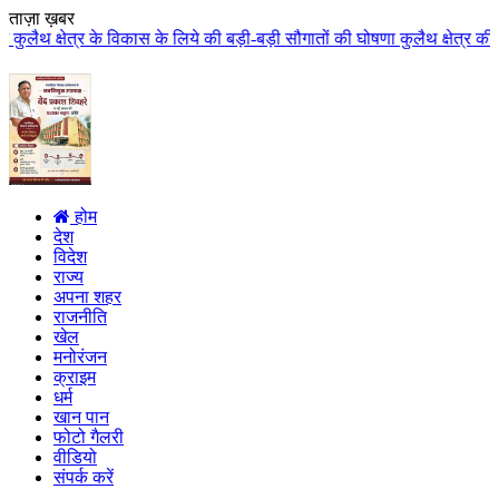
ताज़ा ख़बर
स के लिये की बड़ी-बड़ी सौगातों की घोषणा कुलैथ क्षेत्र की जनता ने मुख्यमंत्री ड
होम
देश
विदेश
राज्य
अपना शहर
राजनीति
खेल
मनोरंजन
क्राइम
धर्म
खान पान
फोटो गैलरी
वीडियो
संपर्क करें