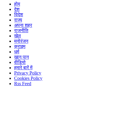
होम
देश
विदेश
राज्य
अपना शहर
राजनीति
खेल
मनोरंजन
क्राइम
धर्म
खान पान
वीडियो
हमारे बारें में
Privacy Policy
Cookies Policy
Rss Feed