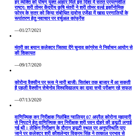
हर व्यक्ति को पोषण युक्त आहार मिले इस दिशा में सतत प्रयत्नशील
राष्ट्र: श्री तोमर केंद्रीय कृषि मंत्री ने श्री तोमर वर्ल्ड इकॉनोमिक
फोरम के सत्र को किया संबोधित दावोस एजेंडा में खाद्य प्रणालियों के
रूपांतरण हेतु नवाचार पर वर्चुअल कांफ्रेंस
—01/27/2021
मंत्री का बयान कलेक्टर जितवा देंगे चुनाव कांग्रेस ने निर्वाचन आयोग से
की शिकायत
—09/17/2020
कोरोना वैक्सीन पर रूस ने मारी बाजी: सितंबर तक बाजार में आ सकती
है पहली वैक्सीन सेचेनोव विश्वविद्यालय का दावा सभी परीक्षण रहे सफल
—07/13/2020
वाणिज्यिक कर निरीक्षक निलंबित ग्वालियर 07 अप्रैल कोरोना महामारी
से निपटने हेतु वाणिज्यिक कर निरीक्षक श्री पवन दोहरे की ड्यूटी लगाई
गई थी। लेकिन निरीक्षण के दौरान ड्यूटी स्थल पर अनुपस्थिति पाए
जाने पर कलेक्टर श्री कौशलेन्द्र विक्रम सिंह ने तत्काल प्रभाव से