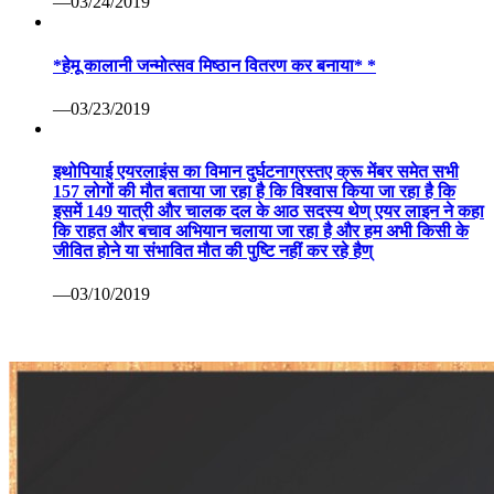
—03/24/2019
*हेमू कालानी जन्मोत्सव मिष्ठान वितरण कर बनाया* *
—03/23/2019
इथोपियाई एयरलाइंस का विमान दुर्घटनाग्रस्तए क्रू मेंबर समेत सभी
157 लोगों की मौत बताया जा रहा है कि विश्वास किया जा रहा है कि
इसमें 149 यात्री और चालक दल के आठ सदस्य थेण् एयर लाइन ने कहा
कि राहत और बचाव अभियान चलाया जा रहा है और हम अभी किसी के
जीवित होने या संभावित मौत की पुष्टि नहीं कर रहे हैण्
—03/10/2019