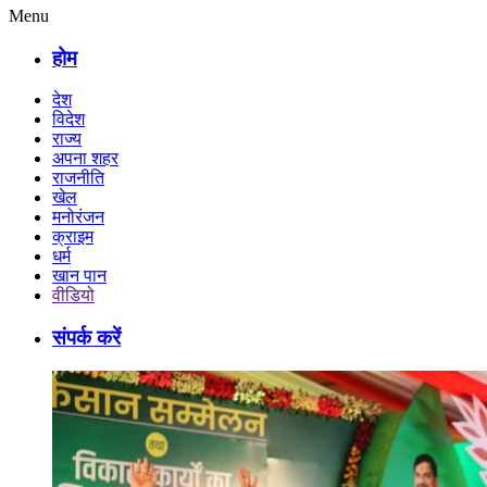
Menu
होम
देश
विदेश
राज्य
अपना शहर
राजनीति
खेल
मनोरंजन
क्राइम
धर्म
खान पान
वीडियो
संपर्क करें