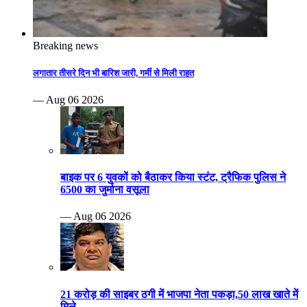
Breaking news
लगातार तीसरे दिन भी बारिश जारी, गर्मी से मिली राहत
— Aug 06 2026
बाइक पर 6 युवकों को बैठाकर किया स्टंट, ट्रैफिक पुलिस ने
6500 का जुर्माना वसूला
— Aug 06 2026
21 करोड़ की साइबर ठगी में भाजपा नेता पकड़ा,50 लाख खाते में
मिले