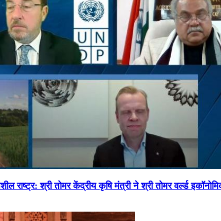
ल राष्ट्र: श्री तोमर केंद्रीय कृषि मंत्री ने श्री तोमर वर्ल्ड इकॉनो