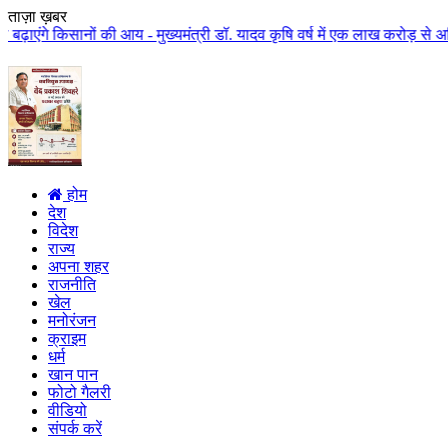
ताज़ा ख़बर
ं की आय - मुख्यमंत्री डॉ. यादव कृषि वर्ष में एक लाख करोड़ से अधिक राशि किसान 
होम
देश
विदेश
राज्य
अपना शहर
राजनीति
खेल
मनोरंजन
क्राइम
धर्म
खान पान
फोटो गैलरी
वीडियो
संपर्क करें