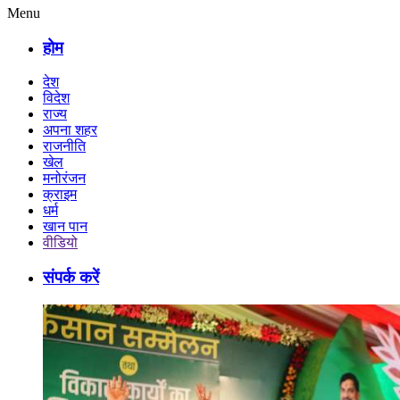
Menu
होम
देश
विदेश
राज्य
अपना शहर
राजनीति
खेल
मनोरंजन
क्राइम
धर्म
खान पान
वीडियो
संपर्क करें