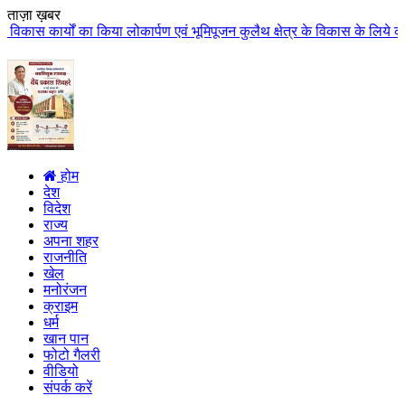
ताज़ा ख़बर
लोकार्पण एवं भूमिपूजन कुलैथ क्षेत्र के विकास के लिये की बड़ी-बड़ी सौगातों की घ
होम
देश
विदेश
राज्य
अपना शहर
राजनीति
खेल
मनोरंजन
क्राइम
धर्म
खान पान
फोटो गैलरी
वीडियो
संपर्क करें