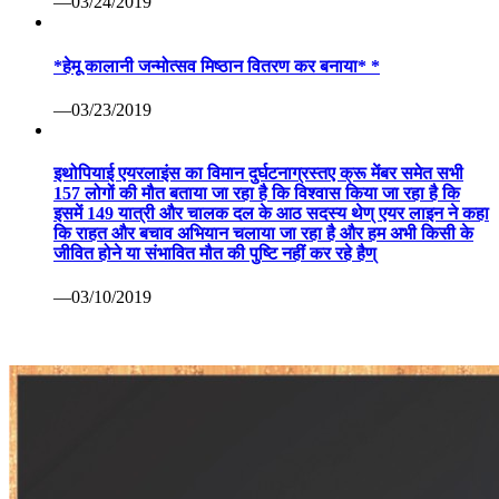
—03/24/2019
*हेमू कालानी जन्मोत्सव मिष्ठान वितरण कर बनाया* *
—03/23/2019
इथोपियाई एयरलाइंस का विमान दुर्घटनाग्रस्तए क्रू मेंबर समेत सभी
157 लोगों की मौत बताया जा रहा है कि विश्वास किया जा रहा है कि
इसमें 149 यात्री और चालक दल के आठ सदस्य थेण् एयर लाइन ने कहा
कि राहत और बचाव अभियान चलाया जा रहा है और हम अभी किसी के
जीवित होने या संभावित मौत की पुष्टि नहीं कर रहे हैण्
—03/10/2019