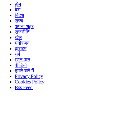
होम
देश
विदेश
राज्य
अपना शहर
राजनीति
खेल
मनोरंजन
क्राइम
धर्म
खान पान
वीडियो
हमारे बारें में
Privacy Policy
Cookies Policy
Rss Feed