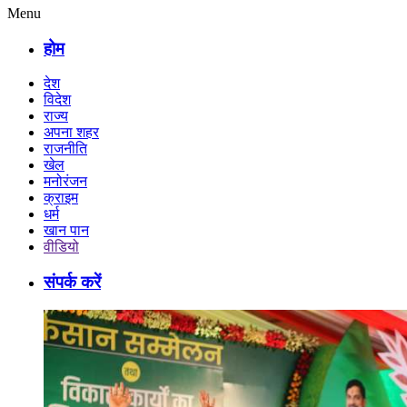
Menu
होम
देश
विदेश
राज्य
अपना शहर
राजनीति
खेल
मनोरंजन
क्राइम
धर्म
खान पान
वीडियो
संपर्क करें