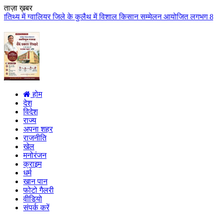
ताज़ा ख़बर
 जिले के कुलैथ में विशाल किसान सम्मेलन आयोजित लगभग 87.21 करोड़ लागत के 41 वि
होम
देश
विदेश
राज्य
अपना शहर
राजनीति
खेल
मनोरंजन
क्राइम
धर्म
खान पान
फोटो गैलरी
वीडियो
संपर्क करें