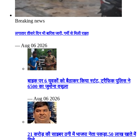
Breaking news
लगातार तीसरे दिन भी बारिश जारी, गर्मी से मिली राहत
— Aug 06 2026
बाइक पर 6 युवकों को बैठाकर किया स्टंट, ट्रैफिक पुलिस ने
6500 का जुर्माना वसूला
— Aug 06 2026
21 करोड़ की साइबर ठगी में भाजपा नेता पकड़ा,50 लाख खाते में
मिले