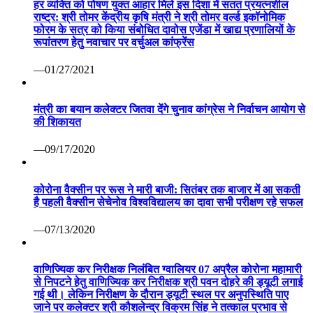
हर व्यक्ति को पोषण युक्त आहार मिले इस दिशा में सतत प्रयत्नशील
राष्ट्र: श्री तोमर केंद्रीय कृषि मंत्री ने श्री तोमर वर्ल्ड इकॉनोमिक
फोरम के सत्र को किया संबोधित दावोस एजेंडा में खाद्य प्रणालियों के
रूपांतरण हेतु नवाचार पर वर्चुअल कांफ्रेंस
—01/27/2021
मंत्री का बयान कलेक्टर जितवा देंगे चुनाव कांग्रेस ने निर्वाचन आयोग से
की शिकायत
—09/17/2020
कोरोना वैक्सीन पर रूस ने मारी बाजी: सितंबर तक बाजार में आ सकती
है पहली वैक्सीन सेचेनोव विश्वविद्यालय का दावा सभी परीक्षण रहे सफल
—07/13/2020
वाणिज्यिक कर निरीक्षक निलंबित ग्वालियर 07 अप्रैल कोरोना महामारी
से निपटने हेतु वाणिज्यिक कर निरीक्षक श्री पवन दोहरे की ड्यूटी लगाई
गई थी। लेकिन निरीक्षण के दौरान ड्यूटी स्थल पर अनुपस्थिति पाए
जाने पर कलेक्टर श्री कौशलेन्द्र विक्रम सिंह ने तत्काल प्रभाव से