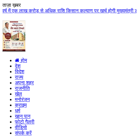
ताज़ा ख़बर
ाख करोड़ से अधिक राशि किसान कल्याण पर खर्च होगी मुख्यमंत्री डॉ. यादव के मुख्य
होम
देश
विदेश
राज्य
अपना शहर
राजनीति
खेल
मनोरंजन
क्राइम
धर्म
खान पान
फोटो गैलरी
वीडियो
संपर्क करें