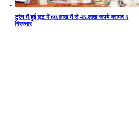
ट्रेन में हुई लूट में 60.लाख में से 45.लाख रूपये बरामद 5
गिरफ्तार