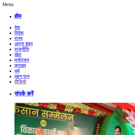
Menu
होम
देश
विदेश
राज्य
अपना शहर
राजनीति
खेल
मनोरंजन
क्राइम
धर्म
खान पान
वीडियो
संपर्क करें