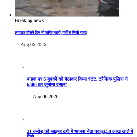
Breaking news
लगातार तीसरे दिन भी बारिश जारी, गर्मी से मिली राहत
— Aug 06 2026
बाइक पर 6 युवकों को बैठाकर किया स्टंट, ट्रैफिक पुलिस ने
6500 का जुर्माना वसूला
— Aug 06 2026
21 करोड़ की साइबर ठगी में भाजपा नेता पकड़ा,50 लाख खाते में
मिले