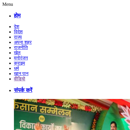
Menu
होम
देश
विदेश
राज्य
अपना शहर
राजनीति
खेल
मनोरंजन
क्राइम
धर्म
खान पान
वीडियो
संपर्क करें