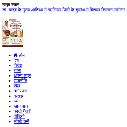
ताज़ा ख़बर
ुख्य आतिथ्य में ग्वालियर जिले के कुलैथ में विशाल किसान सम्मेलन आयोजित लगभग 8
होम
देश
विदेश
राज्य
अपना शहर
राजनीति
खेल
मनोरंजन
क्राइम
धर्म
खान पान
फोटो गैलरी
वीडियो
संपर्क करें