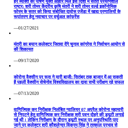
हर व्यक्ति को पोषण युक्त आहार मिले इस दिशा में सतत प्रयत्नशील
राष्ट्र: श्री तोमर केंद्रीय कृषि मंत्री ने श्री तोमर वर्ल्ड इकॉनोमिक
फोरम के सत्र को किया संबोधित दावोस एजेंडा में खाद्य प्रणालियों के
रूपांतरण हेतु नवाचार पर वर्चुअल कांफ्रेंस
—01/27/2021
मंत्री का बयान कलेक्टर जितवा देंगे चुनाव कांग्रेस ने निर्वाचन आयोग से
की शिकायत
—09/17/2020
कोरोना वैक्सीन पर रूस ने मारी बाजी: सितंबर तक बाजार में आ सकती
है पहली वैक्सीन सेचेनोव विश्वविद्यालय का दावा सभी परीक्षण रहे सफल
—07/13/2020
वाणिज्यिक कर निरीक्षक निलंबित ग्वालियर 07 अप्रैल कोरोना महामारी
से निपटने हेतु वाणिज्यिक कर निरीक्षक श्री पवन दोहरे की ड्यूटी लगाई
गई थी। लेकिन निरीक्षण के दौरान ड्यूटी स्थल पर अनुपस्थिति पाए
जाने पर कलेक्टर श्री कौशलेन्द्र विक्रम सिंह ने तत्काल प्रभाव से