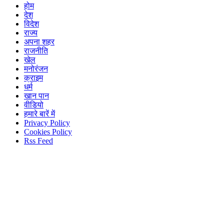
होम
देश
विदेश
राज्य
अपना शहर
राजनीति
खेल
मनोरंजन
क्राइम
धर्म
खान पान
वीडियो
हमारे बारें में
Privacy Policy
Cookies Policy
Rss Feed