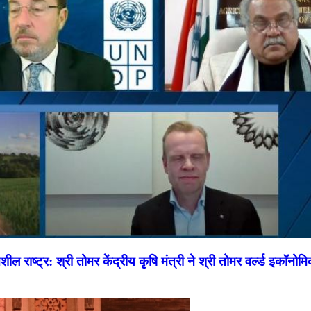
ल राष्ट्र: श्री तोमर केंद्रीय कृषि मंत्री ने श्री तोमर वर्ल्ड इकॉनो