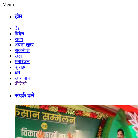
Menu
होम
देश
विदेश
राज्य
अपना शहर
राजनीति
खेल
मनोरंजन
क्राइम
धर्म
खान पान
वीडियो
संपर्क करें