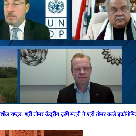
ल राष्ट्र: श्री तोमर केंद्रीय कृषि मंत्री ने श्री तोमर वर्ल्ड इकॉनो