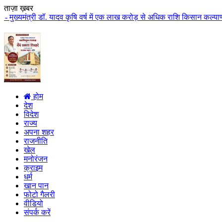
ताज़ा ख़बर
ॉ. यादव कृषि वर्ष में एक लाख करोड़ से अधिक राशि किसान कल्याण पर खर्च होगी मुख
होम
देश
विदेश
राज्य
अपना शहर
राजनीति
खेल
मनोरंजन
क्राइम
धर्म
खान पान
फोटो गैलरी
वीडियो
संपर्क करें