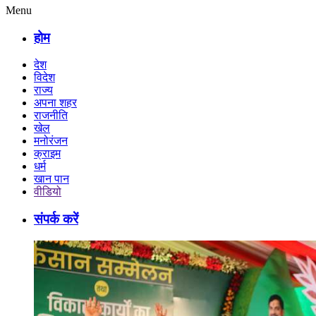
Menu
होम
देश
विदेश
राज्य
अपना शहर
राजनीति
खेल
मनोरंजन
क्राइम
धर्म
खान पान
वीडियो
संपर्क करें