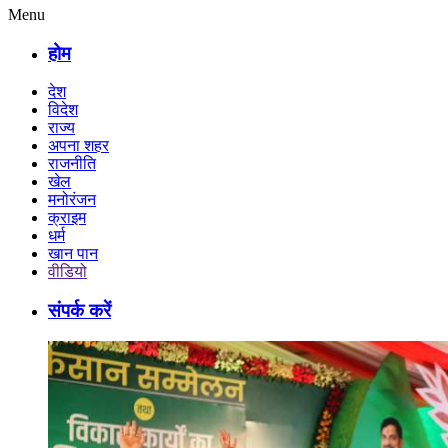
Menu
होम
देश
विदेश
राज्य
अपना शहर
राजनीति
खेल
मनोरंजन
क्राइम
धर्म
खान पान
वीडियो
संपर्क करें