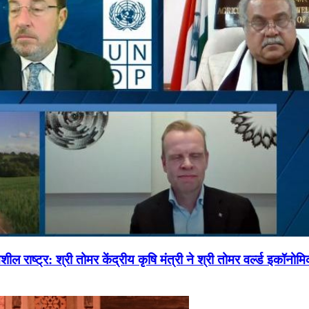
ल राष्ट्र: श्री तोमर केंद्रीय कृषि मंत्री ने श्री तोमर वर्ल्ड इकॉनो