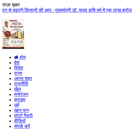
ताज़ा ख़बर
किसानों की आय - मुख्यमंत्री डॉ. यादव कृषि वर्ष में एक लाख करोड़ से अधिक राशि 
होम
देश
विदेश
राज्य
अपना शहर
राजनीति
खेल
मनोरंजन
क्राइम
धर्म
खान पान
फोटो गैलरी
वीडियो
संपर्क करें