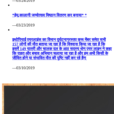
—03/24/2019
*हेमू कालानी जन्मोत्सव मिष्ठान वितरण कर बनाया* *
—03/23/2019
इथोपियाई एयरलाइंस का विमान दुर्घटनाग्रस्तए क्रू मेंबर समेत सभी
157 लोगों की मौत बताया जा रहा है कि विश्वास किया जा रहा है कि
इसमें 149 यात्री और चालक दल के आठ सदस्य थेण् एयर लाइन ने कहा
कि राहत और बचाव अभियान चलाया जा रहा है और हम अभी किसी के
जीवित होने या संभावित मौत की पुष्टि नहीं कर रहे हैण्
—03/10/2019