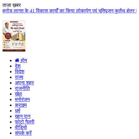
ताज़ा ख़बर
िकास कार्यों का किया लोकार्पण एवं भूमिपूजन कुलैथ क्षेत्र के विकास के लिये की
होम
देश
विदेश
राज्य
अपना शहर
राजनीति
खेल
मनोरंजन
क्राइम
धर्म
खान पान
फोटो गैलरी
वीडियो
संपर्क करें