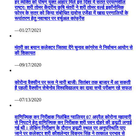
हर व्यक्ति को पोषण युक्त आहार मिले इस दिशा में सतत प्रयत्नशील
राष्ट्र: श्री तोमर केंद्रीय कृषि मंत्री ने श्री तोमर वर्ल्ड इकॉनोमिक
फोरम के सत्र को किया संबोधित दावोस एजेंडा में खाद्य प्रणालियों के
रूपांतरण हेतु नवाचार पर वर्चुअल कांफ्रेंस
—01/27/2021
मंत्री का बयान कलेक्टर जितवा देंगे चुनाव कांग्रेस ने निर्वाचन आयोग से
की शिकायत
—09/17/2020
कोरोना वैक्सीन पर रूस ने मारी बाजी: सितंबर तक बाजार में आ सकती
है पहली वैक्सीन सेचेनोव विश्वविद्यालय का दावा सभी परीक्षण रहे सफल
—07/13/2020
वाणिज्यिक कर निरीक्षक निलंबित ग्वालियर 07 अप्रैल कोरोना महामारी
से निपटने हेतु वाणिज्यिक कर निरीक्षक श्री पवन दोहरे की ड्यूटी लगाई
गई थी। लेकिन निरीक्षण के दौरान ड्यूटी स्थल पर अनुपस्थिति पाए
जाने पर कलेक्टर श्री कौशलेन्द्र विक्रम सिंह ने तत्काल प्रभाव से