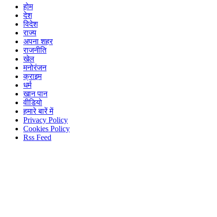
होम
देश
विदेश
राज्य
अपना शहर
राजनीति
खेल
मनोरंजन
क्राइम
धर्म
खान पान
वीडियो
हमारे बारें में
Privacy Policy
Cookies Policy
Rss Feed