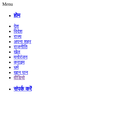
Menu
होम
देश
विदेश
राज्य
अपना शहर
राजनीति
खेल
मनोरंजन
क्राइम
धर्म
खान पान
वीडियो
संपर्क करें