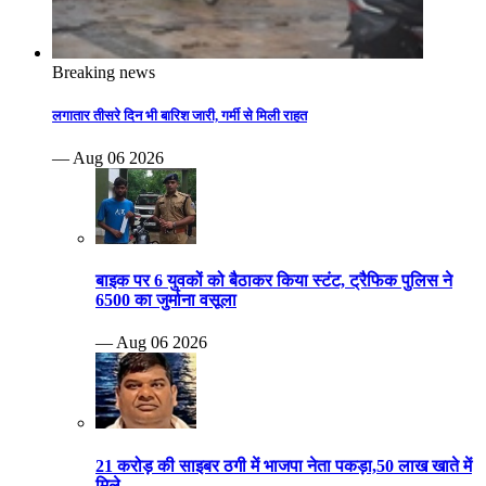
Breaking news
लगातार तीसरे दिन भी बारिश जारी, गर्मी से मिली राहत
— Aug 06 2026
बाइक पर 6 युवकों को बैठाकर किया स्टंट, ट्रैफिक पुलिस ने
6500 का जुर्माना वसूला
— Aug 06 2026
21 करोड़ की साइबर ठगी में भाजपा नेता पकड़ा,50 लाख खाते में
मिले