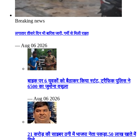
Breaking news
लगातार तीसरे दिन भी बारिश जारी, गर्मी से मिली राहत
— Aug 06 2026
बाइक पर 6 युवकों को बैठाकर किया स्टंट, ट्रैफिक पुलिस ने
6500 का जुर्माना वसूला
— Aug 06 2026
21 करोड़ की साइबर ठगी में भाजपा नेता पकड़ा,50 लाख खाते में
मिले