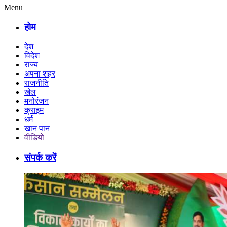
Menu
होम
देश
विदेश
राज्य
अपना शहर
राजनीति
खेल
मनोरंजन
क्राइम
धर्म
खान पान
वीडियो
संपर्क करें