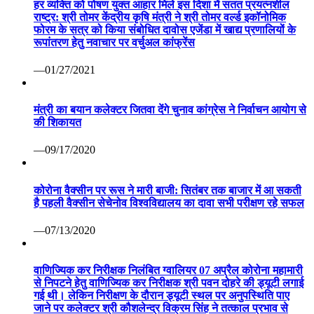
हर व्यक्ति को पोषण युक्त आहार मिले इस दिशा में सतत प्रयत्नशील
राष्ट्र: श्री तोमर केंद्रीय कृषि मंत्री ने श्री तोमर वर्ल्ड इकॉनोमिक
फोरम के सत्र को किया संबोधित दावोस एजेंडा में खाद्य प्रणालियों के
रूपांतरण हेतु नवाचार पर वर्चुअल कांफ्रेंस
—01/27/2021
मंत्री का बयान कलेक्टर जितवा देंगे चुनाव कांग्रेस ने निर्वाचन आयोग से
की शिकायत
—09/17/2020
कोरोना वैक्सीन पर रूस ने मारी बाजी: सितंबर तक बाजार में आ सकती
है पहली वैक्सीन सेचेनोव विश्वविद्यालय का दावा सभी परीक्षण रहे सफल
—07/13/2020
वाणिज्यिक कर निरीक्षक निलंबित ग्वालियर 07 अप्रैल कोरोना महामारी
से निपटने हेतु वाणिज्यिक कर निरीक्षक श्री पवन दोहरे की ड्यूटी लगाई
गई थी। लेकिन निरीक्षण के दौरान ड्यूटी स्थल पर अनुपस्थिति पाए
जाने पर कलेक्टर श्री कौशलेन्द्र विक्रम सिंह ने तत्काल प्रभाव से