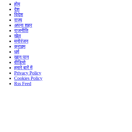
होम
देश
विदेश
राज्य
अपना शहर
राजनीति
खेल
मनोरंजन
क्राइम
धर्म
खान पान
वीडियो
हमारे बारें में
Privacy Policy
Cookies Policy
Rss Feed