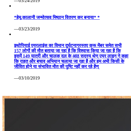
—03/24/2019
*हेमू कालानी जन्मोत्सव मिष्ठान वितरण कर बनाया* *
—03/23/2019
इथोपियाई एयरलाइंस का विमान दुर्घटनाग्रस्तए क्रू मेंबर समेत सभी
157 लोगों की मौत बताया जा रहा है कि विश्वास किया जा रहा है कि
इसमें 149 यात्री और चालक दल के आठ सदस्य थेण् एयर लाइन ने कहा
कि राहत और बचाव अभियान चलाया जा रहा है और हम अभी किसी के
जीवित होने या संभावित मौत की पुष्टि नहीं कर रहे हैण्
—03/10/2019