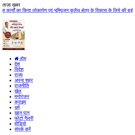
ताज़ा ख़बर
पण एवं भूमिपूजन कुलैथ क्षेत्र के विकास के लिये की बड़ी-बड़ी सौगातों की घोषणा क
होम
देश
विदेश
राज्य
अपना शहर
राजनीति
खेल
मनोरंजन
क्राइम
धर्म
खान पान
फोटो गैलरी
वीडियो
संपर्क करें