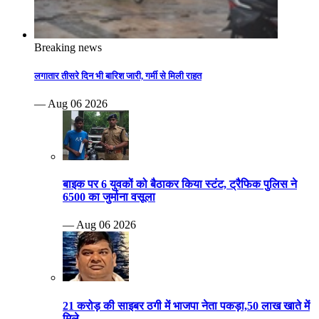
Breaking news
लगातार तीसरे दिन भी बारिश जारी, गर्मी से मिली राहत
— Aug 06 2026
बाइक पर 6 युवकों को बैठाकर किया स्टंट, ट्रैफिक पुलिस ने
6500 का जुर्माना वसूला
— Aug 06 2026
21 करोड़ की साइबर ठगी में भाजपा नेता पकड़ा,50 लाख खाते में
मिले