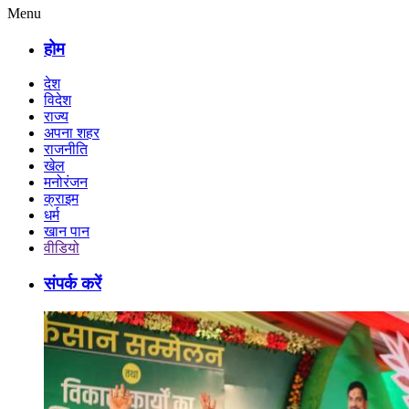
Menu
होम
देश
विदेश
राज्य
अपना शहर
राजनीति
खेल
मनोरंजन
क्राइम
धर्म
खान पान
वीडियो
संपर्क करें