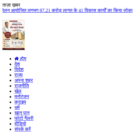
ताज़ा ख़बर
87.21 करोड़ लागत के 41 विकास कार्यों का किया लोकार्पण एवं भूमिपूजन कुलैथ क्ष
होम
देश
विदेश
राज्य
अपना शहर
राजनीति
खेल
मनोरंजन
क्राइम
धर्म
खान पान
फोटो गैलरी
वीडियो
संपर्क करें