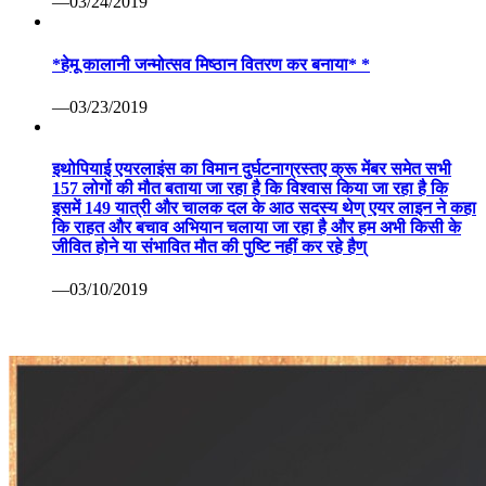
—03/24/2019
*हेमू कालानी जन्मोत्सव मिष्ठान वितरण कर बनाया* *
—03/23/2019
इथोपियाई एयरलाइंस का विमान दुर्घटनाग्रस्तए क्रू मेंबर समेत सभी
157 लोगों की मौत बताया जा रहा है कि विश्वास किया जा रहा है कि
इसमें 149 यात्री और चालक दल के आठ सदस्य थेण् एयर लाइन ने कहा
कि राहत और बचाव अभियान चलाया जा रहा है और हम अभी किसी के
जीवित होने या संभावित मौत की पुष्टि नहीं कर रहे हैण्
—03/10/2019