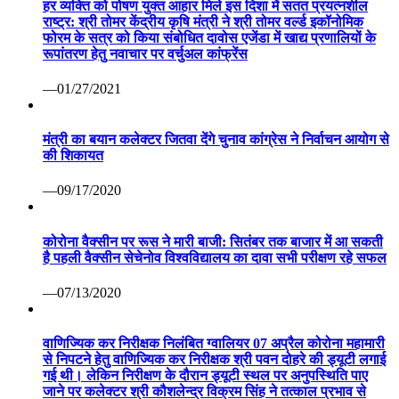
हर व्यक्ति को पोषण युक्त आहार मिले इस दिशा में सतत प्रयत्नशील
राष्ट्र: श्री तोमर केंद्रीय कृषि मंत्री ने श्री तोमर वर्ल्ड इकॉनोमिक
फोरम के सत्र को किया संबोधित दावोस एजेंडा में खाद्य प्रणालियों के
रूपांतरण हेतु नवाचार पर वर्चुअल कांफ्रेंस
—01/27/2021
मंत्री का बयान कलेक्टर जितवा देंगे चुनाव कांग्रेस ने निर्वाचन आयोग से
की शिकायत
—09/17/2020
कोरोना वैक्सीन पर रूस ने मारी बाजी: सितंबर तक बाजार में आ सकती
है पहली वैक्सीन सेचेनोव विश्वविद्यालय का दावा सभी परीक्षण रहे सफल
—07/13/2020
वाणिज्यिक कर निरीक्षक निलंबित ग्वालियर 07 अप्रैल कोरोना महामारी
से निपटने हेतु वाणिज्यिक कर निरीक्षक श्री पवन दोहरे की ड्यूटी लगाई
गई थी। लेकिन निरीक्षण के दौरान ड्यूटी स्थल पर अनुपस्थिति पाए
जाने पर कलेक्टर श्री कौशलेन्द्र विक्रम सिंह ने तत्काल प्रभाव से