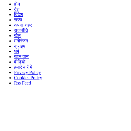
होम
देश
विदेश
राज्य
अपना शहर
राजनीति
खेल
मनोरंजन
क्राइम
धर्म
खान पान
वीडियो
हमारे बारें में
Privacy Policy
Cookies Policy
Rss Feed